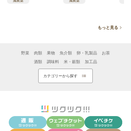
減農薬
減農薬
減
込み
込み
コシヒカリ
コシヒカリ
冷
新米
新米
お
もっと見る
野菜
肉類
果物
魚介類
卵・乳製品
お茶
酒類
調味料
米・穀類
加工品
カテゴリーから探す