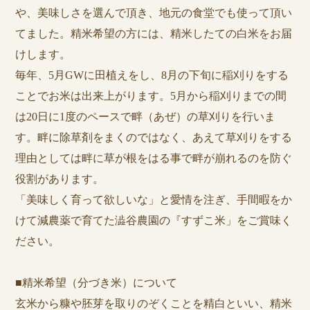
や、美味しさを選んで頂き、地元の食堂でも使って頂い
てました。精米希望の方には、精米したての白米をお届
けします。
毎年、5月GWに田植えをし、8月の下旬に稲刈りをする
ことでお米は出来上がります。5月から稲刈りまでの間
は20日に1度のペースで畔（あぜ）の草刈りを行いま
す。畔に除草剤をまくのではなく、あえて草刈りをする
理由としては畔に草が根をはる事で畔が崩れるのを防ぐ
役割があります。
「美味しく育って欲しいな」と愛情を注ぎ、手間暇をか
けて減農薬で育てた澁谷農園の『すずこ米」をご賞味く
ださい。
■精米希望（分づき米）について
玄米から糠や胚芽を取りのぞくことを精白といい、精米