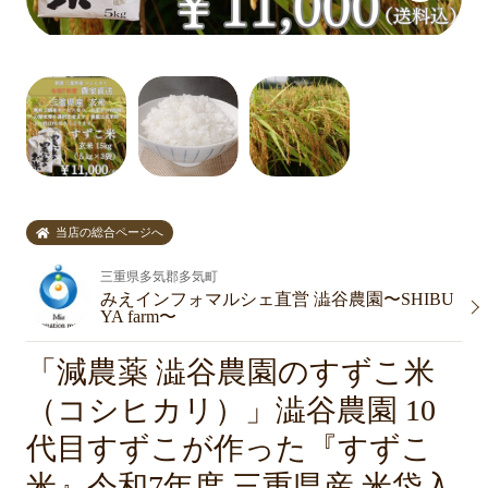
当店の総合ページへ
三重県多気郡多気町
みえインフォマルシェ直営 澁谷農園〜SHIBU
YA farm〜
「減農薬 澁谷農園のすずこ米
（コシヒカリ）」澁谷農園 10
代目すずこが作った『すずこ
米』令和7年度 三重県産 米袋入