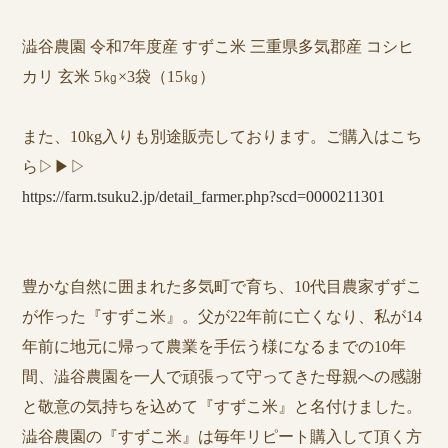
澁谷農園 令和7年度産 すずこ米 三重県多気郡産 コシヒ
カリ 玄米 5㎏×3袋（15㎏）
また、10kg入りも別途販売しております。ご購入はこち
ら▷▶︎▷
https://farm.tsuku2.jp/detail_farmer.php?scd=0000211301
豊かな自然に囲まれた多気町で育ち、10代目農家ずずこ
が作った『すずこ米』。父が22年前に亡くなり、私が14
年前に地元に帰って農業を手伝う様になるまでの10年
間、澁谷農園を一人で頑張って守ってきた母親への感謝
と敬意の気持ちを込めて『すずこ米』と名付けました。
澁谷農園の『すずこ米』は毎年リピート購入して頂く方