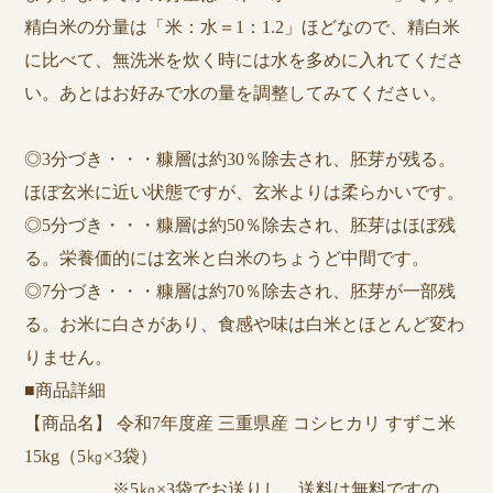
精白米の分量は「米：水＝1：1.2」ほどなので、精白米
に比べて、無洗米を炊く時には水を多めに入れてくださ
い。あとはお好みで水の量を調整してみてください。
◎3分づき・・・糠層は約30％除去され、胚芽が残る。
ほぼ玄米に近い状態ですが、玄米よりは柔らかいです。
◎5分づき・・・糠層は約50％除去され、胚芽はほぼ残
る。栄養価的には玄米と白米のちょうど中間です。
◎7分づき・・・糠層は約70％除去され、胚芽が一部残
る。お米に白さがあり、食感や味は白米とほとんど変わ
りません。
■商品詳細
【商品名】 令和7年度産 三重県産 コシヒカリ すずこ米
15kg（5㎏×3袋）
※5㎏×3袋でお送りし、送料は無料ですの