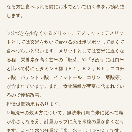
なる方は食べられる前にお水でといで頂く事をお勧め致
します。
✨分づきを少なくするメリット、デメリット：デメリッ
トとしては玄米を炊いて食べるのはボソボソして硬くて
食べづらいと思います。メリットとしては玄米に近くな
る程、栄養素が高く玄米の「胚芽」や「ぬか」には白米
と比べて特にビタミンＢ群（Ｂ１、Ｂ２，Ｂ６，ニコチ
ン酸、パテントン酸、イノシトール、コリン、葉酸等）
が含まれています。また、食物繊維が豊富に含まれてい
るので便秘改善、
排便促進効果もあります。
✨無洗米の炊き方について、無洗米は精白米に比べて粒
が小さくなる分、計量カップに入る米粒の量が多くなり
ます。よって水の分量は「米：水＝1：1.4〜1.5」です。