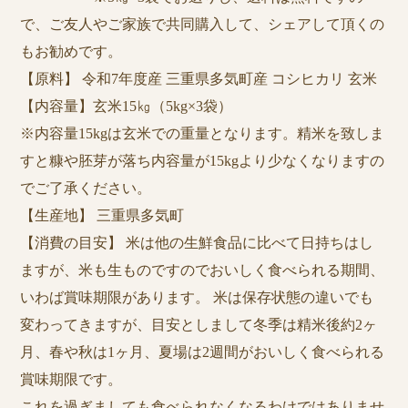
で、ご友人やご家族で共同購入して、シェアして頂くの
もお勧めです。
【原料】 令和7年度産 三重県多気町産 コシヒカリ 玄米
【内容量】玄米15㎏（5kg×3袋）
※内容量15kgは玄米での重量となります。精米を致しま
すと糠や胚芽が落ち内容量が15kgより少なくなりますの
でご了承ください。
【生産地】 三重県多気町
【消費の目安】 米は他の生鮮食品に比べて日持ちはし
ますが、米も生ものですのでおいしく食べられる期間、
いわば賞味期限があります。 米は保存状態の違いでも
変わってきますが、目安としまして冬季は精米後約2ヶ
月、春や秋は1ヶ月、夏場は2週間がおいしく食べられる
賞味期限です。
これを過ぎましても食べられなくなるわけではありませ