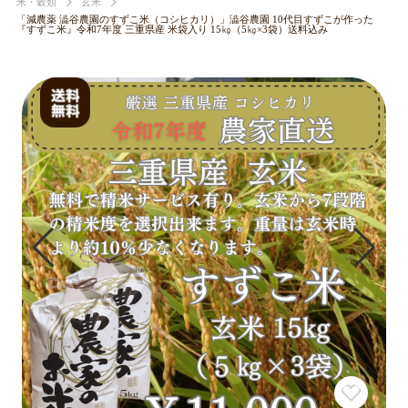
米・穀類
玄米
「減農薬 澁谷農園のすずこ米（コシヒカリ）」澁谷農園 10代目すずこが作った
『すずこ米』令和7年度 三重県産 米袋入り 15㎏（5㎏×3袋）送料込み