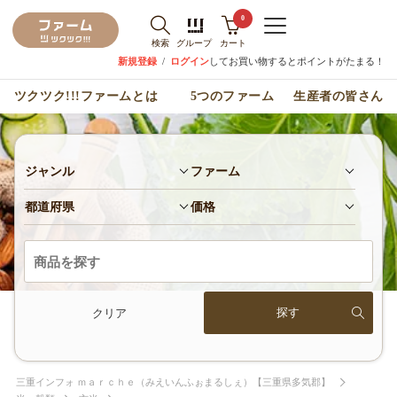
0
検索
グループ
カート
新規登録
/
ログイン
してお買い物するとポイントがたまる！
ツクツク!!!ファームとは
5つのファーム
生産者の皆さん
ジャンル
ファーム
都道府県
価格
クリア
三重インフォ ｍａｒｃｈｅ（みえいんふぉまるしぇ）【三重県多気郡】