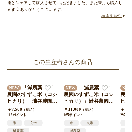
達とシェアして購入させていただきました。また来月も購入し
ます😌ありがとうございます。…
続きを読む
この生産者さんの商品
「減農薬 澁谷
「減農薬 澁谷
NEW
NEW
NE
農園のすずこ米（コシ
農園のすずこ米（コシ
農園
ヒカリ）」澁谷農園 1
ヒカリ）」澁谷農園 1
ヒカ
0代目すずこが作った
0代目すずこが作った
0代
￥7,500
￥11,000
￥19,
（税込）
（税込）
『すずこ米』令和7年
『すずこ米』令和7年
『す
112ポイント
165ポイント
297ポ
度 三重県産 米袋入り
度 三重県産 米袋入り
度 
米
玄米
米
玄米
米
10㎏（5㎏×2袋）送料
15㎏（5㎏×3袋）送料
30
減農薬
減農薬
減