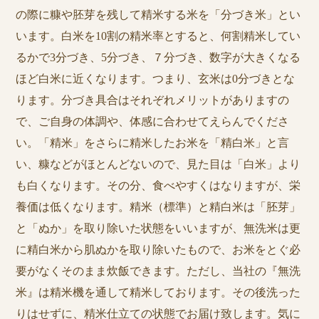
の際に糠や胚芽を残して精米する米を「分づき米」とい
います。白米を10割の精米率とすると、何割精米してい
るかで3分づき、5分づき、７分づき、数字が大きくなる
ほど白米に近くなります。つまり、玄米は0分づきとな
ります。分づき具合はそれぞれメリットがありますの
で、ご自身の体調や、体感に合わせてえらんでくださ
い。「精米」をさらに精米したお米を「精白米」と言
い、糠などがほとんどないので、見た目は「白米」より
も白くなります。その分、食べやすくはなりますが、栄
養価は低くなります。精米（標準）と精白米は「胚芽」
と「ぬか」を取り除いた状態をいいますが、無洗米は更
に精白米から肌ぬかを取り除いたもので、お米をとぐ必
要がなくそのまま炊飯できます。ただし、当社の『無洗
米』は精米機を通して精米しております。その後洗った
りはせずに、精米仕立ての状態でお届け致します。気に