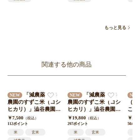
込み
込み
込み
コシヒカリ
コシヒカリ
コ
新米
新米
新
もっと見る
関連する他の商品
「減農薬 澁谷
「減農薬 澁谷
NEW
NEW
NE
農園のすずこ米（コシ
農園のすずこ米（コシ
（3
ヒカリ）」澁谷農園 1
ヒカリ）」澁谷農園 1
こだ
0代目すずこが作った
0代目すずこが作った
の先
￥7,500
￥19,800
￥2,1
（税込）
（税込）
『すずこ米』令和7年
『すずこ米』令和7年
抜い
112ポイント
297ポイント
50ポ
度 三重県産 米袋入り
度 三重県産 米袋入り
きた
米
玄米
米
玄米
こ
10㎏（5㎏×2袋）送料
30㎏（5㎏×6袋）送料
度産