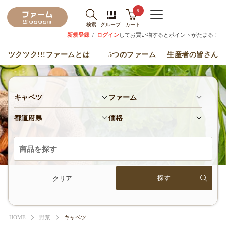
0
検索
グループ
カート
新規登録
/
ログイン
してお買い物するとポイントがたまる！
ツクツク!!!ファームとは
5つのファーム
生産者の皆さん
キャベツ
ファーム
都道府県
価格
クリア
HOME
野菜
キャベツ