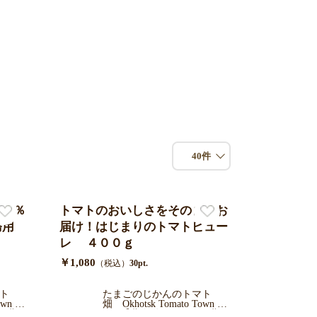
40件
７０％
トマトのおいしさをそのままお
務用
届け！はじまりのトマトピュー
レ ４００ｇ
￥1,080
（税込）
30pt.
ト
たまごのじかんのトマト
wn Far
畑 Okhotsk Tomato Town Far
ク北
m 【北海道オホーツク北