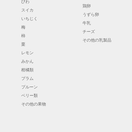
びわ
鶏卵
スイカ
うずら卵
いちじく
牛乳
梅
チーズ
柿
その他の乳製品
栗
レモン
みかん
柑橘類
プラム
プルーン
ベリー類
その他の果物