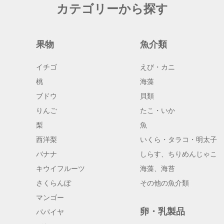
カテゴリーから探す
果物
魚介類
イチゴ
えび・カニ
桃
海藻
ブドウ
貝類
りんご
たこ・いか
梨
魚
西洋梨
いくら・タラコ・明太子
バナナ
しらす、ちりめんじゃこ
キウイフルーツ
海藻、海苔
さくらんぼ
その他の魚介類
マンゴー
卵・乳製品
パパイヤ