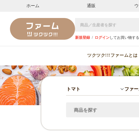
ホーム
通販
ウ
新規登録
/
ログイン
してお買い物す
ツクツク!!!ファームとは
トマト
ファー