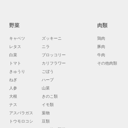
野菜
肉類
キャベツ
ズッキーニ
鶏肉
レタス
ニラ
豚肉
白菜
ブロッコリー
牛肉
トマト
カリフラワー
その他肉類
きゅうり
ごぼう
ねぎ
ハーブ
人参
山菜
大根
きのこ類
ナス
イモ類
アスパラガス
葉物
トウモロコシ
豆類