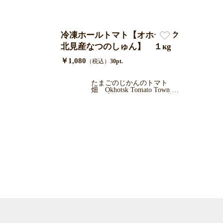
見】
冷凍ホールトマト【オホーツク
北見産なつのしゅん】 １kg
￥1,080
（税込）
30pt.
たまごのじかんのトマト
畑 Okhotsk Tomato Town Far
m 【北海道オホーツク北
見】