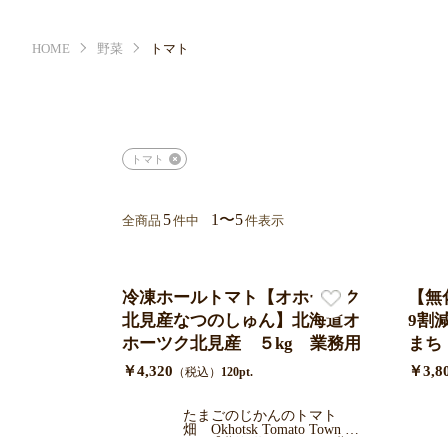
HOME
野菜
トマト
トマト
5
1〜5
全商品
件中
件表示
冷凍ホールトマト【オホーツク
【無
北見産なつのしゅん】北海道オ
9割
ホーツク北見産 ５kg 業務用
まち
度で
￥4,320
￥3,8
（税込）
120pt.
ラル
たまごのじかんのトマト
畑 Okhotsk Tomato Town Far
m 【北海道オホーツク北