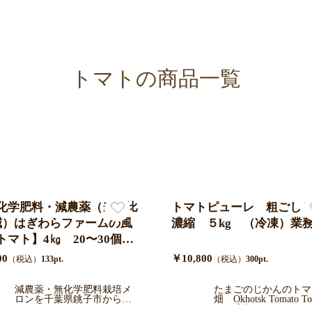
トマトの商品一覧
化学肥料・減農薬（当地比
トマトピューレ 粗ごし
減）はぎわらファームの風
濃縮 ５kg （冷凍）業
トマト】4㎏ 20〜30個程
お届け千葉県銚子産 ミネ
00
￥10,800
（税込）
133pt.
（税込）
300pt.
豊富で味の濃いとまと
減農薬・無化学肥料栽培メ
たまごのじかんのトマ
ロンを千葉県銚子市から直
畑 Okhotsk Tomato To
送します。はぎわらファー
m 【北海道オホーツ