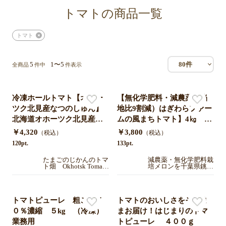
トマトの商品一覧
トマト
5
1〜5
80件
全商品
件中
件表示
冷凍ホールトマト【オホー
【無化学肥料・減農薬（当
ツク北見産なつのしゅん】
地比9割減）はぎわらファー
北海道オホーツク北見産
ムの風まちトマト】4㎏ 2
５kg 業務用
0〜30個程度でお届け千葉県
￥4,320
￥3,800
（税込）
（税込）
銚子産 ミネラル豊富で味
120pt.
133pt.
の濃いとまと
たまごのじかんのトマ
減農薬・無化学肥料栽
ト畑 Okhotsk Tomato
培メロンを千葉県銚子
Town Farm 【北海道
市から直送します。は
オホーツク北見】
ぎわらファーム
トマトピューレ 粗ごし７
トマトのおいしさをそのま
０％濃縮 ５kg （冷凍）
まお届け！はじまりのトマ
業務用
トピューレ ４００ｇ