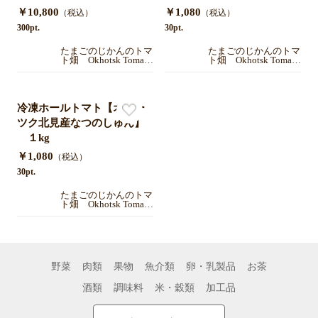
￥10,800
￥1,080
（税込）
（税込）
300pt.
30pt.
たまごのじかんのトマ
たまごのじかんのトマ
ト畑 Okhotsk Tomato
ト畑 Okhotsk Tomato
Town Farm 【北海道
Town Farm 【北海道
オホーツク北見】
オホーツク北見】
冷凍ホールトマト【オホー
ツク北見産なつのしゅん】
１kg
￥1,080
（税込）
30pt.
たまごのじかんのトマ
ト畑 Okhotsk Tomato
Town Farm 【北海道
オホーツク北見】
野菜
肉類
果物
魚介類
卵・乳製品
お茶
酒類
調味料
米・穀類
加工品