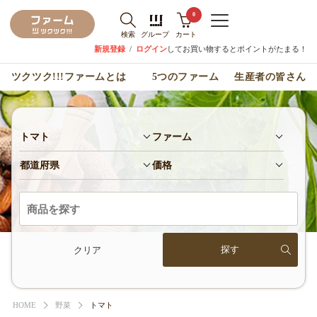
0
検索
グループ
カート
新規登録
/
ログイン
してお買い物するとポイントがたまる！
ツクツク!!!ファームとは
5つのファーム
生産者の皆さん
トマト
ファーム
都道府県
価格
クリア
HOME
野菜
トマト