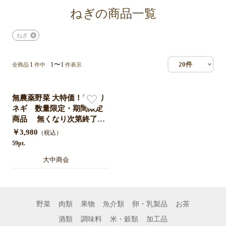
ねぎの商品一覧
ねぎ
1
1〜1
20件
全商品
件中
件表示
無農薬野菜 大特価！雪堀り
ネギ 数量限定・期間限定
商品 無くなり次第終了
【一部地域を除き送料無
￥3,980
（税込）
料】
59pt.
大中商会
野菜
肉類
果物
魚介類
卵・乳製品
お茶
酒類
調味料
米・穀類
加工品