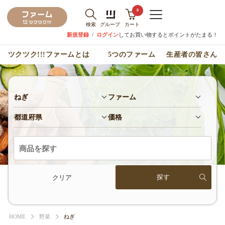
0
検索
グループ
カート
新規登録
/
ログイン
してお買い物するとポイントがたまる！
ツクツク!!!ファームとは
5つのファーム
生産者の皆さん
ねぎ
ファーム
都道府県
価格
クリア
HOME
野菜
ねぎ