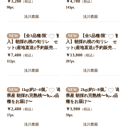
￥3,280
￥4,780
（税込）
（税込）
る甘さと爽やかさを産地直
る甘さと爽やかさを産地直
98pt.
143pt.
送!
送!
浅川農園
浅川農園
【全3品種/限定品種
【全5品種/限定品種
NEW
NEW
入】朝採れ桃の旬リレーセ
入】朝採れ桃の旬リレーセ
ット(産地直送)|予約販売限
ット(産地直送)|予約販売限
定・送料無料
定•送料無料
￥7,480
￥13,800
（税込）
（税込）
112pt.
207pt.
浅川農園
浅川農園
1kg(約2~4個入)|新潟
2kg(約5~8個入)|新潟
NEW
NEW
県産 朝採れ完熟桃〜旬の品
県産 朝採れ完熟桃〜旬の品
種をお届け〜
種をお届け〜
￥2,480
￥3,980
（税込）
（税込）
37pt.
59pt.
浅川農園
浅川農園