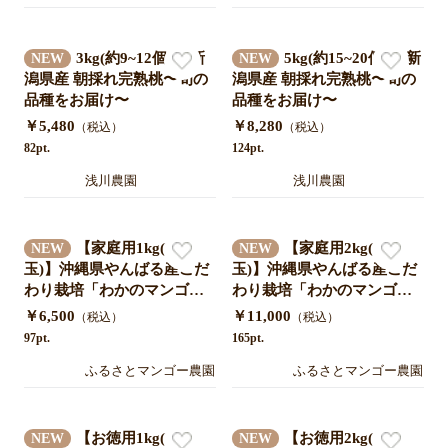
3kg(約9~12個入)|新
5kg(約15~20個入)|新
NEW
NEW
潟県産 朝採れ完熟桃〜旬の
潟県産 朝採れ完熟桃〜旬の
品種をお届け〜
品種をお届け〜
￥5,480
￥8,280
（税込）
（税込）
82pt.
124pt.
浅川農園
浅川農園
【家庭用1kg(2〜4
【家庭用2kg(4〜7
NEW
NEW
玉)】沖縄県やんばる産こだ
玉)】沖縄県やんばる産こだ
わり栽培「わかのマンゴ
わり栽培「わかのマンゴ
ー」送料無料クール便対応
ー」送料無料クール便対応
￥6,500
￥11,000
（税込）
（税込）
＊農家直送7月中旬発送開始
＊農家直送7月中旬発送開始
97pt.
165pt.
予定
予定
ふるさとマンゴー農園
ふるさとマンゴー農園
【お徳用1kg(2〜4
【お徳用2kg(4〜7
NEW
NEW