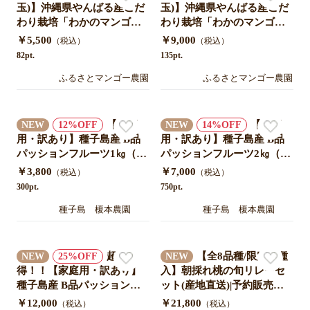
玉)】沖縄県やんばる産こだ
玉)】沖縄県やんばる産こだ
わり栽培「わかのマンゴ
わり栽培「わかのマンゴ
ー」送料無料クール便対応
ー」送料無料クール便対応
￥5,500
￥9,000
（税込）
（税込）
＊農家直送7月中旬発送開始
＊農家直送7月中旬発送開始
82pt.
135pt.
予定
予定
ふるさとマンゴー農園
ふるさとマンゴー農園
【家庭
【家庭
NEW
12
NEW
14
用・訳あり】種子島産 B品
用・訳あり】種子島産 B品
パッションフルーツ1㎏（10
パッションフルーツ2㎏（20
-12個）送料込み｜産地直送
-24個）送料込み｜産地直送
￥3,800
￥7,000
（税込）
（税込）
300pt.
750pt.
種子島 榎本農園
種子島 榎本農園
超お
【全8品種/限定品種
NEW
25
NEW
得！！【家庭用・訳あり】
入】朝採れ桃の旬リレーセ
種子島産 B品パッションフ
ット(産地直送)|予約販売限
ルーツ5㎏（50-60個）送料
定•送料無料
￥12,000
￥21,800
（税込）
（税込）