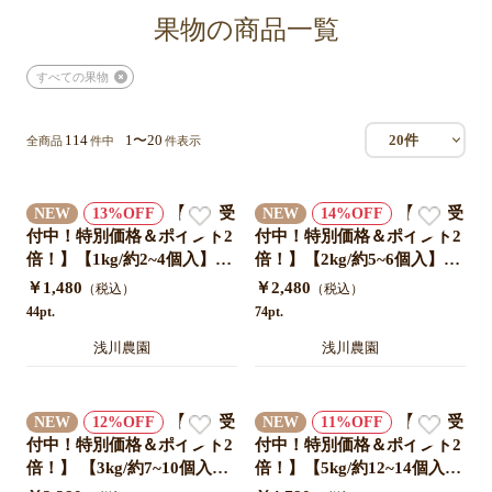
果物の商品一覧
すべての果物
114
1〜20
20件
全商品
件中
件表示
【予約受
【予約受
NEW
13
NEW
14
付中！特別価格＆ポイント2
付中！特別価格＆ポイント2
倍！】【1kg/約2~4個入】新
倍！】【2kg/約5~6個入】新
潟県産 幸水梨|果汁あふれる
潟県産 幸水梨|果汁あふれる
￥1,480
￥2,480
（税込）
（税込）
甘さと爽やかさを産地直送!
甘さと爽やかさを産地直送!
44pt.
74pt.
浅川農園
浅川農園
【予約受
【予約受
NEW
12
NEW
11
付中！特別価格＆ポイント2
付中！特別価格＆ポイント2
倍！】 【3kg/約7~10個入】
倍！】【5kg/約12~14個入】
新潟県産 幸水梨|果汁あふれ
新潟県産 幸水梨|果汁あふれ