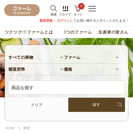
0
検索
グループ
カート
新規登録
/
ログイン
してお買い物するとポイントがたまる！
ツクツク!!!ファームとは
5つのファーム
生産者の皆さん
すべての果物
ファーム
都道府県
価格
クリア
HOME
果物