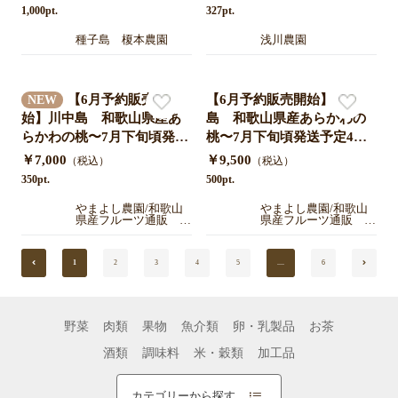
込み｜産地直送
1,000pt.
327pt.
種子島 榎本農園
浅川農園
【6月予約販売開
【6月予約販売開始】川中
NEW
始】川中島 和歌山県産あ
島 和歌山県産あらかわの
らかわの桃〜7月下旬頃発送
桃〜7月下旬頃発送予定4㎏
予定4㎏（約12〜13個）/家
（約12〜13個）/青秀ギフト
￥7,000
￥9,500
（税込）
（税込）
庭用
350pt.
500pt.
やまよし農園/和歌山
やまよし農園/和歌山
県産フルーツ通販 あ
県産フルーツ通販 あ
ら川の桃/いちじく/キ
ら川の桃/いちじく/キ
ウイ/レモンを産地直
ウイ/レモンを産地直
送
送
1
2
3
4
5
....
6
野菜
肉類
果物
魚介類
卵・乳製品
お茶
酒類
調味料
米・穀類
加工品
カテゴリーから探す