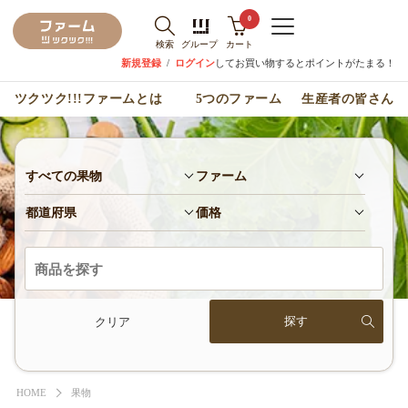
0
検索
グループ
カート
新規登録
/
ログイン
してお買い物するとポイントがたまる！
ツクツク!!!ファームとは
5つのファーム
生産者の皆さん
すべての果物
ファーム
都道府県
価格
クリア
HOME
果物