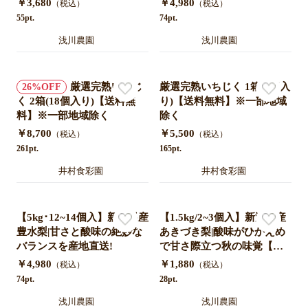
￥3,680
￥4,980
（税込）
（税込）
55pt.
74pt.
浅川農園
浅川農園
厳選完熟いちじ
厳選完熟いちじく 1箱(9個入
26
く 2箱(18個入り)【送料無
り)【送料無料】※一部地域
料】※一部地域除く
除く
￥8,700
￥5,500
（税込）
（税込）
261pt.
165pt.
井村食彩園
井村食彩園
【5kg･12~14個入】新潟県産
【1.5kg/2~3個入】新潟県産
豊水梨|甘さと酸味の絶妙な
あきづき梨|酸味がひかえめ
バランスを産地直送!
で甘さ際立つ秋の味覚【産
地直送•秋のフルーツ】
￥4,980
￥1,880
（税込）
（税込）
74pt.
28pt.
浅川農園
浅川農園