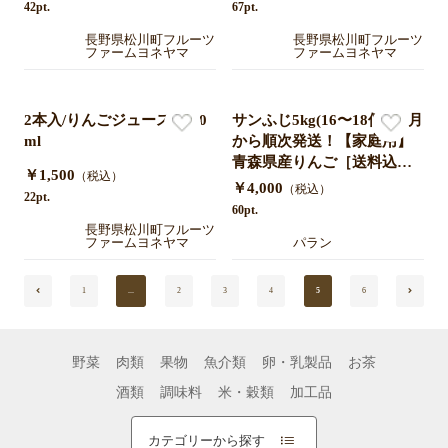
42pt.
67pt.
長野県松川町フルーツ
長野県松川町フルーツ
ファームヨネヤマ
ファームヨネヤマ
2本入/りんごジュース/1000
サンふじ5kg(16〜18個) 11月
ml
から順次発送！【家庭用】
青森県産りんご［送料込
￥1,500
（税込）
み］
￥4,000
（税込）
22pt.
60pt.
長野県松川町フルーツ
ファームヨネヤマ
パラン
1
...
2
3
4
5
6
野菜
肉類
果物
魚介類
卵・乳製品
お茶
酒類
調味料
米・穀類
加工品
カテゴリーから探す