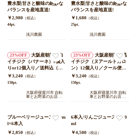
豊水梨|甘さと酸味の絶妙な
豊水梨|甘さと酸味の絶妙な
バランスを産地直送!
バランスを産地直送!
￥2,980
￥1,680
（税込）
（税込）
44pt.
25pt.
浅川農園
浅川農園
大阪産朝採れ白
大阪産朝採れ黒
23
23
イチジク（バナーネ）9個入
イチジク（ヌアールドカロ
りor12個入り／送料込（別
ン）12個入り／クール便送
途送料地域あり）順次発送
料込（別途送料地域あり）
￥3,240
￥3,240
（税込）
（税込）
中
順次発送中
150pt.
150pt.
大阪府寝屋川市 自転
大阪府寝屋川市 自転
車とお野菜のお店 や
車とお野菜のお店 や
まぜん
まぜん
ブルーベリージュース/250m
6本入/りんごジュース/1000
l×6本入
ml
￥2,850
￥4,500
（税込）
（税込）