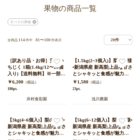
果物の商品一覧
すべての果物
114
81〜100
20件
全商品
件中
件表示
［訳あり品・お得］完熟い
【1.5kg(2~3個入)】梨の王様
ちじく 1箱(1.4kg/12〜20個
•新潟県産 新高梨|上品な甘さ
入り)【送料無料】※一部地
とシャキッと食感が魅力
域除く
【産地直送•秋のフルーツ】
￥6,200
￥1,580
（税込）
（税込）
186pt.
23pt.
井村食彩園
浅川農園
【3kg(4~6個入)】梨の王様•
【5kg(6~12個入)】梨の王様•
新潟県産 新高梨|上品な甘さ
新潟県産 新高梨|上品な甘さ
とシャキッと食感が魅力
とシャキッと食感が魅力
【産地直送•秋のフルーツ】
【産地直送•秋のフルーツ】