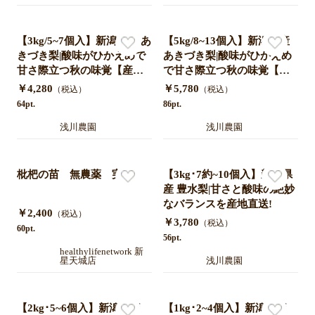
【3kg/5~7個入】新潟県産 あ
【5kg/8~13個入】新潟県産
きづき梨|酸味がひかえめで
あきづき梨|酸味がひかえめ
甘さ際立つ秋の味覚【産地
で甘さ際立つ秋の味覚【産
直送•秋のフルーツ】
地直送•秋のフルーツ】
￥4,280
￥5,780
（税込）
（税込）
64pt.
86pt.
浅川農園
浅川農園
枇杷の苗 無農薬 実生
【3kg･7約~10個入】新潟県
産 豊水梨|甘さと酸味の絶妙
なバランスを産地直送!
￥2,400
（税込）
￥3,780
（税込）
60pt.
56pt.
healthylifenetwork 新
星天城店
浅川農園
【2kg･5~6個入】新潟県産
【1kg･2~4個入】新潟県産