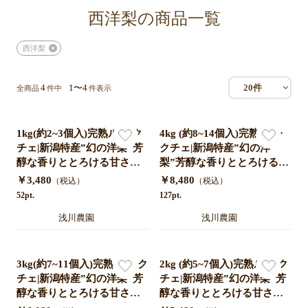
西洋梨の商品一覧
西洋梨
4
1〜4
20件
全商品
件中
件表示
1kg(約2~3個入)完熟ル•レク
4kg (約8~14個入)完熟ル•レ
チェ|新潟特産”幻の洋梨”芳
クチェ|新潟特産”幻の洋
醇な香りととろける甘さ
梨”芳醇な香りととろける甘
【お歳暮ギフト・産地直
さ【お歳暮ギフト・産地直
￥3,480
￥8,480
（税込）
（税込）
送】
送】
52pt.
127pt.
浅川農園
浅川農園
3kg(約7~11個入)完熟ル•レク
2kg (約5~7個入)完熟ル•レク
チェ|新潟特産”幻の洋梨”芳
チェ|新潟特産”幻の洋梨”芳
醇な香りととろける甘さ
醇な香りととろける甘さ
【お歳暮ギフト・産地直
【お歳暮ギフト・産地直