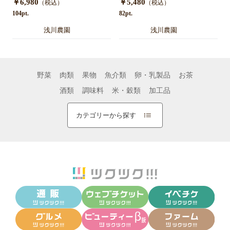
￥6,980
￥5,480
（税込）
（税込）
送】
送】
104pt.
82pt.
浅川農園
浅川農園
野菜
肉類
果物
魚介類
卵・乳製品
お茶
酒類
調味料
米・穀類
加工品
カテゴリーから探す