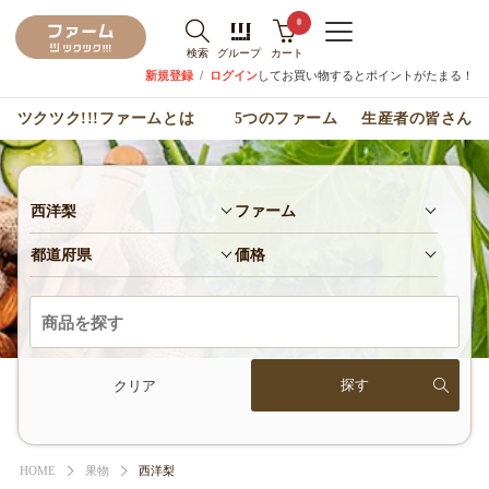
0
検索
グループ
カート
新規登録
/
ログイン
してお買い物するとポイントがたまる！
ツクツク!!!ファームとは
5つのファーム
生産者の皆さん
西洋梨
ファーム
都道府県
価格
クリア
HOME
果物
西洋梨