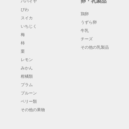
卵・乳製品
パパイヤ
びわ
鶏卵
スイカ
うずら卵
いちじく
牛乳
梅
チーズ
柿
その他の乳製品
栗
レモン
みかん
柑橘類
プラム
プルーン
ベリー類
その他の果物