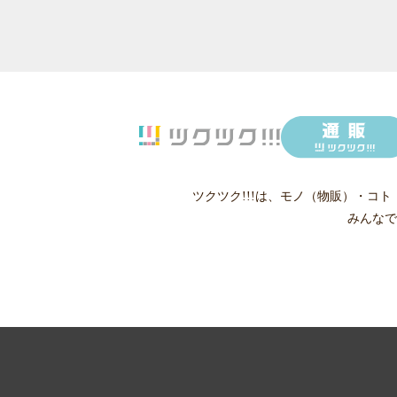
ツクツク!!!は、
モノ（物販）
・
コト
みんなで