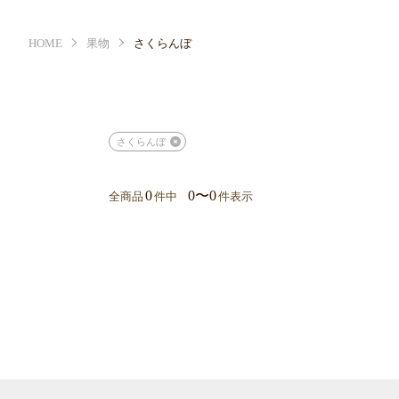
HOME
果物
さくらんぼ
さくらんぼ
0
0〜0
全商品
件中
件表示