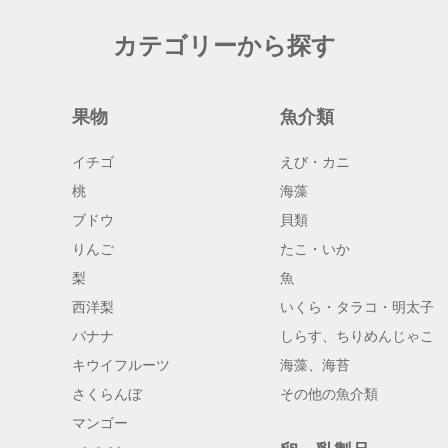
カテゴリーから探す
果物
魚介類
イチゴ
えび・カニ
桃
海藻
ブドウ
貝類
りんご
たこ・いか
梨
魚
西洋梨
いくら・タラコ・明太子
バナナ
しらす、ちりめんじゃこ
キウイフルーツ
海藻、海苔
さくらんぼ
その他の魚介類
マンゴー