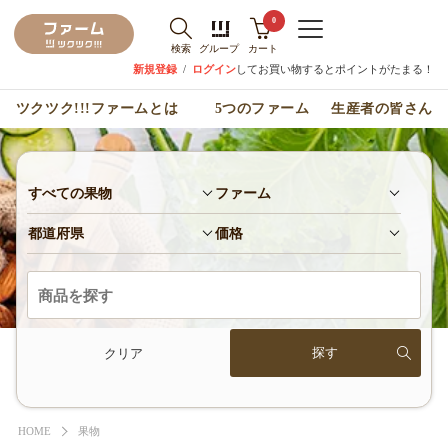
0
検索
グループ
カート
新規登録
/
ログイン
してお買い物するとポイントがたまる！
ツクツク!!!ファームとは
5つのファーム
生産者の皆さん
すべての果物
ファーム
都道府県
価格
クリア
HOME
果物