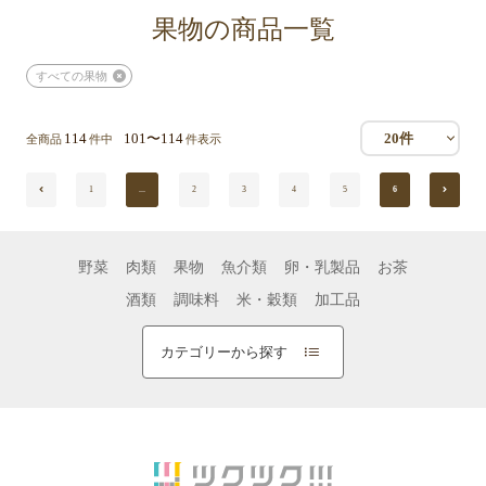
果物の商品一覧
すべての果物
114
101〜114
20件
全商品
件中
件表示
1
...
2
3
4
5
6
野菜
肉類
果物
魚介類
卵・乳製品
お茶
酒類
調味料
米・穀類
加工品
カテゴリーから探す