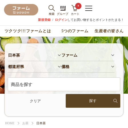
0
検索
グループ
カート
新規登録
/
ログイン
してお買い物するとポイントがたまる！
ツクツク!!!ファームとは
5つのファーム
生産者の皆さん
日本茶
ファーム
都道府県
価格
クリア
HOME
お茶
日本茶