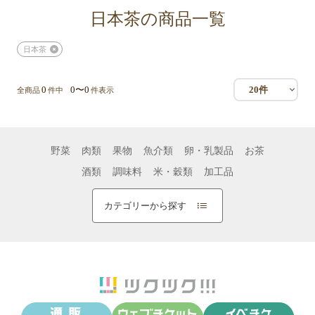
日本茶の商品一覧
日本茶
0
0〜0
20件
全商品
件中
件表示
野菜
肉類
果物
魚介類
卵・乳製品
お茶
酒類
調味料
米・穀類
加工品
カテゴリーから探す