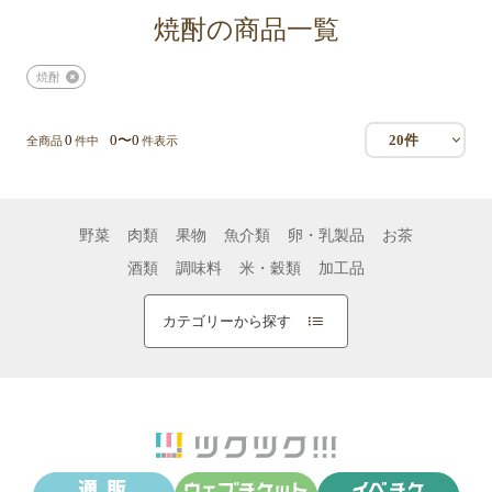
焼酎の商品一覧
焼酎
0
0〜0
20件
全商品
件中
件表示
野菜
肉類
果物
魚介類
卵・乳製品
お茶
酒類
調味料
米・穀類
加工品
カテゴリーから探す