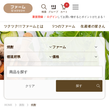
0
検索
グループ
カート
新規登録
/
ログイン
してお買い物するとポイントがたまる！
ツクツク!!!ファームとは
5つのファーム
生産者の皆さん
焼酎
ファーム
都道府県
価格
クリア
HOME
酒類
焼酎