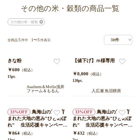
その他の米・穀類の商品一覧
その他の米・穀類
5
1〜5
30件
全商品
件中
件表示
きな粉
【値下げ】ｍ様専用（10）
￥600
（税込）
￥8,000
（税込）
15pt.
120pt.
Asaifarm＆Molln浅井
ファーム＆もるん
入広瀬 魚沼耕房
鳥海山の麓で育
鳥海山の麓で育
33
33
まれた大地の恵み”ひとめぼ
まれた大地の恵み”ひとめぼ
れ” 生活応援キャンペーン
れ” 生活応援キャンペーン
お試し2合×２袋 特別価格
お試し2合特別価格
￥864
￥432
（税込）
（税込）