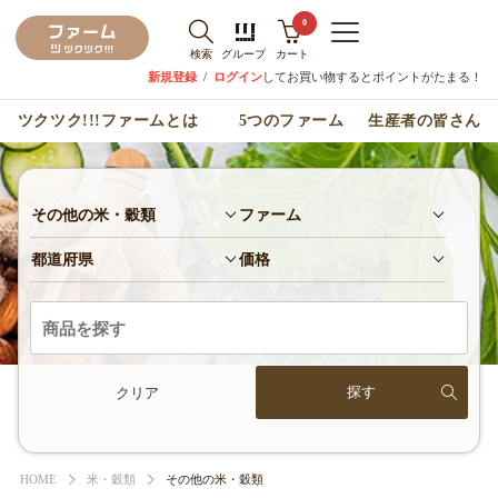
0
検索
グループ
カート
新規登録
/
ログイン
してお買い物するとポイントがたまる！
ツクツク!!!ファームとは
5つのファーム
生産者の皆さん
その他の米・穀類
ファーム
都道府県
価格
クリア
HOME
米・穀類
その他の米・穀類