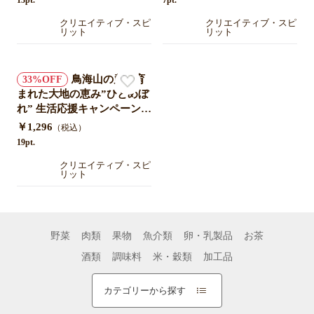
13pt.
7pt.
クリエイティブ・スピ
クリエイティブ・スピ
リット
リット
鳥海山の麓で育
33
まれた大地の恵み”ひとめぼ
れ” 生活応援キャンペーンお
試し2合×3袋 特別価格
￥1,296
（税込）
19pt.
クリエイティブ・スピ
リット
野菜
肉類
果物
魚介類
卵・乳製品
お茶
酒類
調味料
米・穀類
加工品
カテゴリーから探す