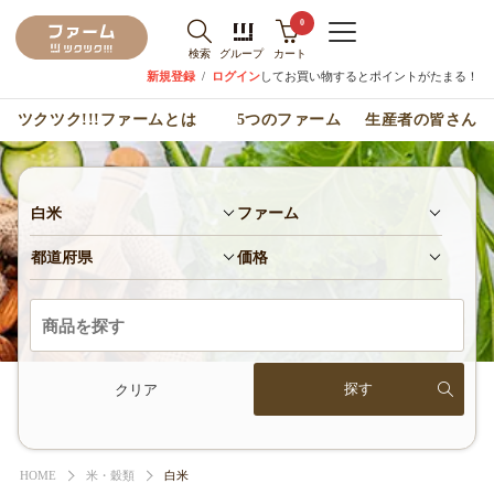
0
検索
グループ
カート
新規登録
/
ログイン
してお買い物するとポイントがたまる！
ツクツク!!!ファームとは
5つのファーム
生産者の皆さん
白米
ファーム
都道府県
価格
クリア
HOME
米・穀類
白米