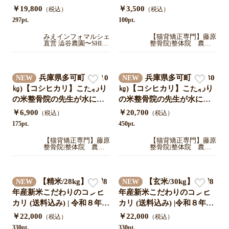
った『すずこ米』令和7年度
にこだわり抜いて作ったお
￥19,800
￥3,500
（税込）
（税込）
三重県産 米袋入り 30㎏（5
米！つきたて直送！！令和7
297pt.
100pt.
㎏×6袋）送料込み
年度産
みえインフォマルシェ
【猫背矯正専門】藤原
直営 澁谷農園〜SHIB
整骨院|整体院 農業
UYA farm〜
部門
兵庫県多可町産（10
兵庫県多可町産（30
NEW
NEW
㎏)【コシヒカリ】こだわり
㎏)【コシヒカリ】こだわり
の米整骨院の先生が水にこ
の米整骨院の先生が水にこ
だわり抜いて作ったお米!
だわり抜いて作ったお米!
￥6,900
￥20,700
（税込）
（税込）
精米つきたて直送。令和7年
10㎏×3袋 精米つきたて直
175pt.
450pt.
度産
送！令和7年度産
【猫背矯正専門】藤原
【猫背矯正専門】藤原
整骨院|整体院 農業
整骨院|整体院 農業
部門
部門
【精米/28kg】令和8
【玄米/30kg】令和8
NEW
NEW
年産新米こだわりのコシヒ
年産新米こだわりのコシヒ
カリ (送料込み) | 令和８年新
カリ (送料込み) |令和８年新
米 予約スタート | 埼玉県産|
米予約スタート| 埼玉県産|
￥22,000
￥22,000
（税込）
（税込）
河西農園 (フェイバーアンド
河西農園 (フェイバーアンド
330pt.
330pt.