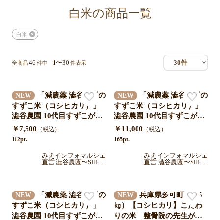
白米の商品一覧
白米
46
1〜30
30件
全商品
件中
件表示
「減農薬 澁谷農園の
「減農薬 澁谷農園の
NEW
NEW
すずこ米（コシヒカリ）」
すずこ米（コシヒカリ）」
澁谷農園 10代目すずこが作
澁谷農園 10代目すずこが作
った『すずこ米』令和7年度
った『すずこ米』令和7年度
￥7,500
￥11,000
（税込）
（税込）
三重県産 米袋入り 10㎏（5
三重県産 米袋入り 15㎏（5
112pt.
165pt.
㎏×2袋）送料込み
㎏×3袋）送料込み
みえインフォマルシェ
みえインフォマルシェ
直営 澁谷農園〜SHIB
直営 澁谷農園〜SHIB
UYA farm〜
UYA farm〜
「減農薬 澁谷農園の
兵庫県多可町産（5
NEW
NEW
すずこ米（コシヒカリ）」
㎏）【コシヒカリ】こだわ
澁谷農園 10代目すずこが作
りの米 整骨院の先生が水