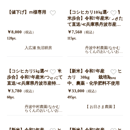
【値下げ】ｍ様専用（10）
【コシヒカリ10㎏選べる精
米歩合】令和7年産米/つきた
て直送/≪兵庫県丹波市産特
別栽培米≫なかむらくんの
￥8,000
￥7,560
（税込）
（税込）
おいしいお米
120pt.
115pt.
入広瀬 魚沼耕房
丹波中村農園/なかむ
らくんのおいしいお米
通販
【コシヒカリ5㎏選べる精米
【新米】令和7年産 ヒノヒ
歩合】令和7年産米/つきたて
カリ 30kg 栽培期間
直送/≪兵庫県丹波市産特別
中、農薬・化学肥料不使用
栽培米≫なかむらくんのお
￥3,780
￥33,000
（税込）
（税込）
いしいお米
60pt.
495pt.
丹波中村農園/なかむ
【 お日さま農園 】
らくんのおいしいお米
通販