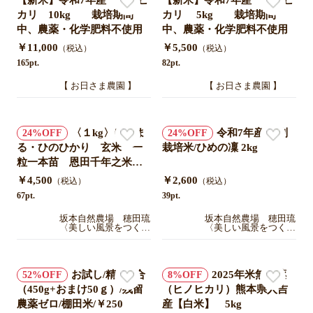
【新米】令和7年産 ヒノヒ
【新米】令和7年産 ヒノヒ
カリ 10kg 栽培期間
カリ 5kg 栽培期間
中、農薬・化学肥料不使用
中、農薬・化学肥料不使用
￥11,000
￥5,500
（税込）
（税込）
165pt.
82pt.
【 お日さま農園 】
【 お日さま農園 】
〈１kg〉にこま
令和7年産 特別
24
24
る・ひのひかり 玄米 一
栽培米/ひめの凜 2kg
粒一本苗 恩田千年之米
特別栽培米/JINEN
￥4,500
￥2,600
（税込）
（税込）
67pt.
39pt.
坂本自然農場 穂田琉
坂本自然農場 穂田琉
〈美しい風景をつくる
〈美しい風景をつくる
米〉
米〉
お試し/精米 3合
2025年米無農薬
52
8
（450g+おまけ50ｇ）/残留
（ヒノヒカリ）熊本県人吉
農薬ゼロ/棚田米/￥250
産【白米】 5kg