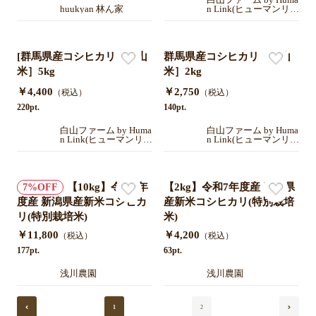
huukyan 林ん家
n Link(ヒューマンリン
ク）
[群馬県産コシヒカリ［白山
群馬県産コシヒカリ［白山
米］5kg
米］2kg
￥4,400
￥2,750
（税込）
（税込）
220pt.
140pt.
白山ファーム by Huma
白山ファーム by Huma
n Link(ヒューマンリン
n Link(ヒューマンリン
ク）
ク）
【10kg】令和7年
【2kg】令和7年度産 新潟県
7
度産 新潟県産新米コシヒカ
産新米コシヒカリ(特別栽培
リ(特別栽培米)
米)
￥11,800
￥4,200
（税込）
（税込）
177pt.
63pt.
浅川農園
浅川農園
1
2