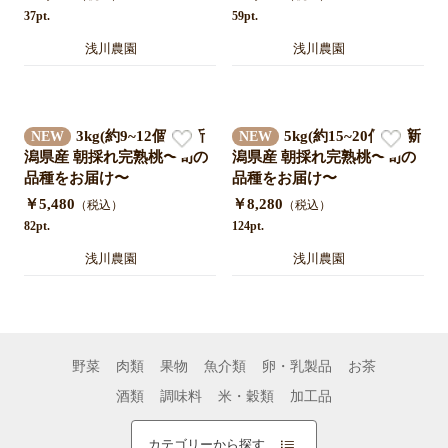
37pt.
59pt.
浅川農園
浅川農園
3kg(約9~12個入)|新
5kg(約15~20個入)|新
NEW
NEW
潟県産 朝採れ完熟桃〜旬の
潟県産 朝採れ完熟桃〜旬の
品種をお届け〜
品種をお届け〜
￥5,480
￥8,280
（税込）
（税込）
82pt.
124pt.
浅川農園
浅川農園
野菜
肉類
果物
魚介類
卵・乳製品
お茶
酒類
調味料
米・穀類
加工品
カテゴリーから探す