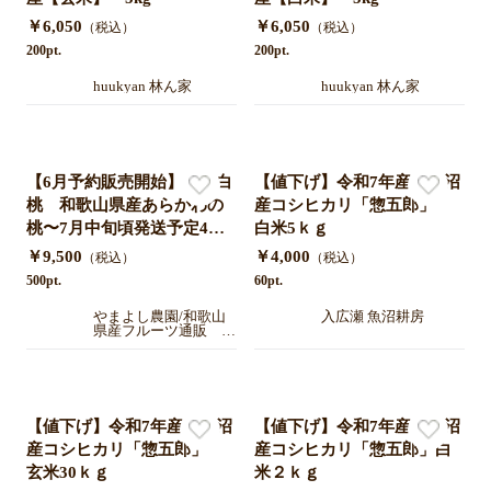
￥6,050
￥6,050
（税込）
（税込）
200pt.
200pt.
huukyan 林ん家
huukyan 林ん家
【6月予約販売開始】清水白
【値下げ】令和7年産 魚沼
桃 和歌山県産あらかわの
産コシヒカリ「惣五郎」
桃〜7月中旬頃発送予定4㎏
白米5ｋｇ
（約12〜13個）/青秀ギフト
￥9,500
￥4,000
（税込）
（税込）
500pt.
60pt.
やまよし農園/和歌山
入広瀬 魚沼耕房
県産フルーツ通販 あ
ら川の桃/いちじく/キ
ウイ/レモンを産地直
送
【値下げ】令和7年産 魚沼
【値下げ】令和7年産 魚沼
産コシヒカリ「惣五郎」
産コシヒカリ「惣五郎」白
玄米30ｋｇ
米２ｋｇ