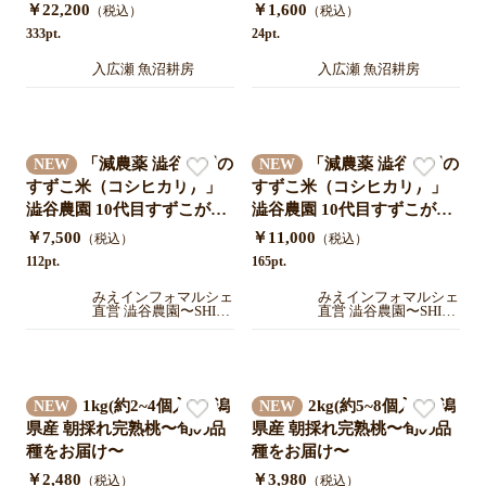
￥22,200
￥1,600
（税込）
（税込）
333pt.
24pt.
入広瀬 魚沼耕房
入広瀬 魚沼耕房
「減農薬 澁谷農園の
「減農薬 澁谷農園の
NEW
NEW
すずこ米（コシヒカリ）」
すずこ米（コシヒカリ）」
澁谷農園 10代目すずこが作
澁谷農園 10代目すずこが作
った『すずこ米』令和7年度
った『すずこ米』令和7年度
￥7,500
￥11,000
（税込）
（税込）
三重県産 米袋入り 10㎏（5
三重県産 米袋入り 15㎏（5
112pt.
165pt.
㎏×2袋）送料込み
㎏×3袋）送料込み
みえインフォマルシェ
みえインフォマルシェ
直営 澁谷農園〜SHIB
直営 澁谷農園〜SHIB
UYA farm〜
UYA farm〜
1kg(約2~4個入)|新潟
2kg(約5~8個入)|新潟
NEW
NEW
県産 朝採れ完熟桃〜旬の品
県産 朝採れ完熟桃〜旬の品
種をお届け〜
種をお届け〜
￥2,480
￥3,980
（税込）
（税込）