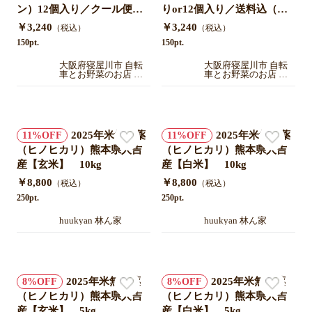
ン）12個入り／クール便送
りor12個入り／送料込（別
料込（別途送料地域あり）
途送料地域あり）順次発送
￥3,240
￥3,240
（税込）
（税込）
順次発送中
中
150pt.
150pt.
大阪府寝屋川市 自転
大阪府寝屋川市 自転
車とお野菜のお店 や
車とお野菜のお店 や
まぜん
まぜん
2025年米無農薬
2025年米無農薬
11
11
（ヒノヒカリ）熊本県人吉
（ヒノヒカリ）熊本県人吉
産【玄米】 10kg
産【白米】 10kg
￥8,800
￥8,800
（税込）
（税込）
250pt.
250pt.
huukyan 林ん家
huukyan 林ん家
2025年米無農薬
2025年米無農薬
8
8
（ヒノヒカリ）熊本県人吉
（ヒノヒカリ）熊本県人吉
産【玄米】 5kg
産【白米】 5kg