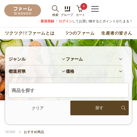
0
検索
グループ
カート
新規登録
/
ログイン
してお買い物するとポイントがたまる！
ツクツク!!!ファームとは
5つのファーム
生産者の皆さん
ジャンル
ファーム
都道府県
価格
クリア
HOME
おすすめ商品