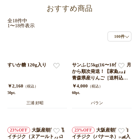
おすすめ商品
全
18
件中
1〜18
件表示
100件
すいか糖 120g入り
サンふじ5kg(16〜18個) 11月
から順次発送！【家庭用】
青森県産りんご［送料込
み］
￥2,160
￥4,000
（税込）
（税込）
50pt.
60pt.
三浦 好昭
パラン
大阪産朝採れ黒
大阪産朝採れ白
23
23
イチジク（ヌアールドカロ
イチジク（バナーネ）9個入