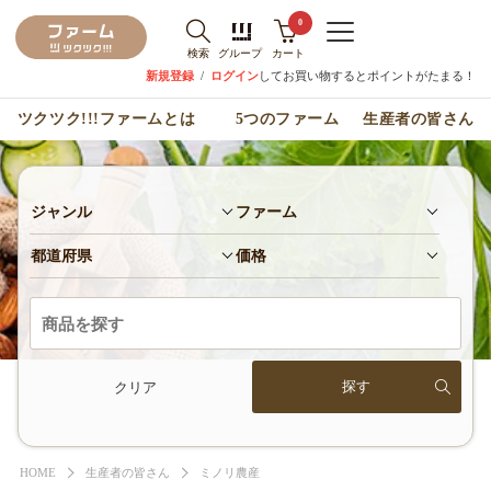
0
検索
グループ
カート
新規登録
/
ログイン
してお買い物するとポイントがたまる！
ツクツク!!!ファームとは
5つのファーム
生産者の皆さん
ジャンル
ファーム
都道府県
価格
クリア
HOME
生産者の皆さん
ミノリ農産