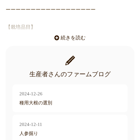
ーーーーーーーーーーーーーーーーーー
【栽培品目】
｢水稲｣
続きを読む
･自然栽培/コシヒカリ/農林1号
･慣行栽培/コシヒカリ/コシヒカリBL
｢野菜｣
生産者さんのファームブログ
･ニンジン
･枝豆
2024-12-26
･大根
種用大根の選別
･ジャガイモ
･その他、季節の野菜
2024-12-11
｢加工品｣
人参掘り