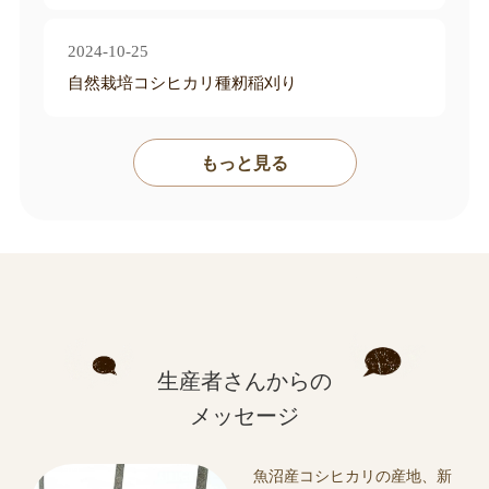
･人参ジュース｢雪美人｣
2024-10-25
ーーーーーーーーーーーーーーーーーー
自然栽培コシヒカリ種籾稲刈り
【自然に優しい農業への取り組み】
ミノリ農産では、農薬・科学肥料を一切使わない有機肥
もっと見る
料も一切使わない｢自然栽培｣による米作りに取り組んで
います。
(有機肥料は家畜糞尿、魚かす、米糠、等々有りますがそ
れらも全く使用しません)
農薬･肥料に頼らず何も撒かない事で｢土｣が持っている本
来の力、作物の本来の力が発揮されます。
除草剤も使いませんので除草作業など大変な苦労は有り
生産者さんからの
ますが、自然の力で育った作物からは｢力強さ｣を感じま
メッセージ
す。
自然の美味しさを是非味わってください。
魚沼産コシヒカリの産地、新