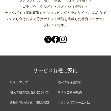
ツクツク!!!は、
モノ（物販）
・
コト（体験）
・
ゴチソウ（グルメ）
・
オメカシ（美容）
・
チョクバイ（産地直送）
のショッピングと予約サイト。
みんなで
シェアし合う
おすそ分けポイント機能
を搭載した総合マーケット
プレイスです。
サービス各種ご案内
サイトマップ
個人情報保護方針
個人情報の取り扱いについて
サイトご利用規約
各種お問い合わせ（総合窓口）
ツクツク!!!ファームとは