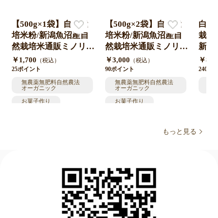
【500g×1袋】自然栽
【500g×2袋】自然栽
白米
仕入れご希望の事業者様
培米粉/新潟魚沼産自
培米粉/新潟魚沼産自
栽培
ツクツクB2Bへ出展しております
然栽培米通販ミノリ農
然栽培米通販ミノリ農
新潟
https://kumu2.jp/minori-nousan
産/ファーム
産/ファーム
ミノ
￥1,700
￥3,000
￥8,0
（税込）
（税込）
25ポイント
90ポイント
240ポ
無農薬無肥料自然農法
無農薬無肥料自然農法
自
オーガニック
オーガニック
肥
：：：：：：：：：：：：：：：：：：：：
お菓子作り
お菓子作り
健康
健康
【米・食味分析鑑定コンクール国際大会】
送料無料(送料込み)
送料無料(送料込み)
もっと見る
第19回、第20回、第21回、第23回大会にて
【ベストファーマー認定】を頂きました!!
プレミアムライセンスクラブHPで成績をご確認頂けます
http://www.syokumikanteisi.gr.jp/premium.htm