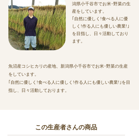
潟県小千谷市でお米･野菜の生
産をしています。
：：：：：：：：：：：：：：：：：：：：
｢自然に優しく!食べる人に優
しく!作る人にも優しい農業!｣
【栽培の様子はブログで紹介しています】
を目指し、日々活動しており
ミノリ農産ブログ
ます。
https://home.tsuku2.jp/storeBlog.php?scd=0000058002
魚沼産コシヒカリの産地、新潟県小千谷市でお米･野菜の生産
【SNS】
をしています。
直売所情報はこちらから〜＼(^^)／
｢自然に優しく!食べる人に優しく!作る人にも優しい農業!｣を目
･Facebook
指し、日々活動しております。
https://m.facebook.com/minorinousan/
･Instagram
この生産者さんの商品
https://www.instagram.com/minori_nousan