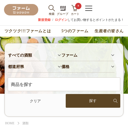
0
検索
グループ
カート
新規登録
/
ログイン
してお買い物するとポイントがたまる！
ツクツク!!!ファームとは
5つのファーム
生産者の皆さん
すべての酒類
ファーム
都道府県
価格
クリア
HOME
酒類