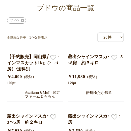
ブドウの商品一覧
ブドウ
5
1〜5
20件
全商品
件中
件表示
【予約販売】岡山県産シャ
蔵出シャインマスカット 5
インマスカット1kg（2〜3
~8房 約３キロ
房）/送料別
￥4,000
￥11,980
（税込）
（税込）
100pt.
179pt.
Asaifarm＆Molln浅井
信州ゆたか農園
ファーム＆もるん
蔵出シャインマスカット
蔵出シャインマスカット２
3〜5房 約２キロ
房
￥7,980
￥7,580