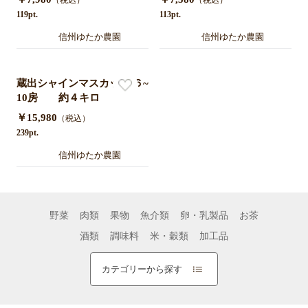
（税込）
（税込）
119pt.
113pt.
信州ゆたか農園
信州ゆたか農園
蔵出シャインマスカット ６~
10房 約４キロ
￥15,980
（税込）
239pt.
信州ゆたか農園
野菜
肉類
果物
魚介類
卵・乳製品
お茶
酒類
調味料
米・穀類
加工品
カテゴリーから探す