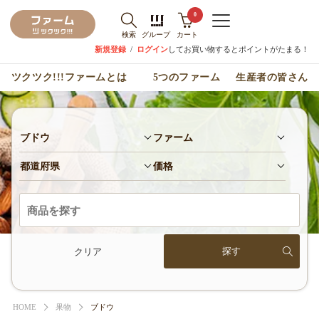
0
検索
グループ
カート
新規登録
/
ログイン
してお買い物するとポイントがたまる！
ツクツク!!!ファームとは
5つのファーム
生産者の皆さん
ブドウ
ファーム
都道府県
価格
クリア
HOME
果物
ブドウ