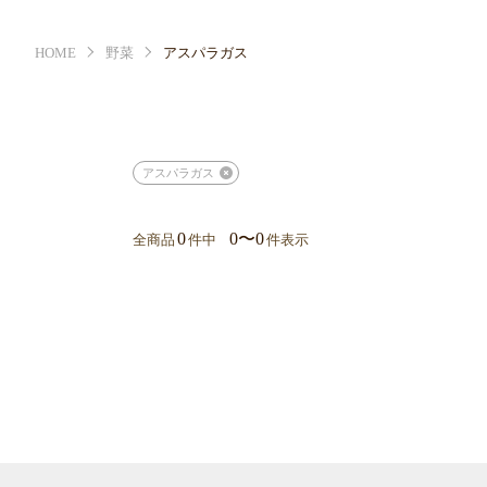
HOME
野菜
アスパラガス
アスパラガス
0
0〜0
全商品
件中
件表示