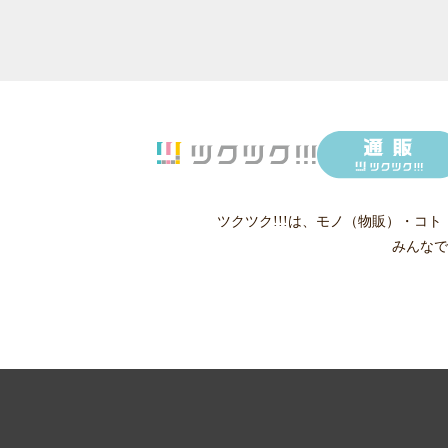
ツクツク!!!は、
モノ（物販）
・
コト
みんなで