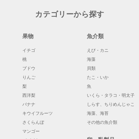
カテゴリーから探す
果物
魚介類
イチゴ
えび・カニ
桃
海藻
ブドウ
貝類
りんご
たこ・いか
梨
魚
西洋梨
いくら・タラコ・明太子
バナナ
しらす、ちりめんじゃこ
キウイフルーツ
海藻、海苔
さくらんぼ
その他の魚介類
マンゴー