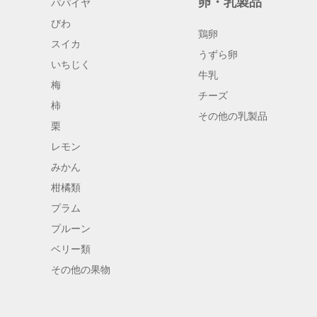
卵・乳製品
パパイヤ
びわ
鶏卵
スイカ
うずら卵
いちじく
牛乳
梅
チーズ
柿
その他の乳製品
栗
レモン
みかん
柑橘類
プラム
プルーン
ベリー類
その他の果物