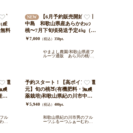
種入】
【6月予約販売開始】川
NEW
(産
中島 和歌山県産あらかわの
料無料
桃〜7月下旬頃発送予定4㎏（約
12〜13個）/家庭用
￥7,000
（税込）
350pt.
やまよし農園/和歌山県産フ
ルーツ通販 あら川の桃/い
ちじく/キウイ/レモンを産地
直送
ント還
予約スタート！【高ポイント還
減農
元】旬の桃🍑(有機肥料・減農
市産
薬栽培)和歌山県紀の川市中箱8
込み
玉〜15玉入り/送料込み（一部
￥5,940
（税込）
400pt.
ル便
地域を除く）/クール便でお届
順次発
け 7月中旬より順次発送
フル
和歌山県紀の川市男のフル
わか
ーツふるーつふぁーむわか
やま