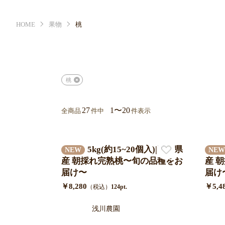
HOME
果物
桃
桃
27
1〜20
全商品
件中
件表示
5kg(約15~20個入)|新潟県
NEW
NEW
産 朝採れ完熟桃〜旬の品種をお
産 
届け〜
届け
￥8,280
￥5,4
（税込）
124pt.
浅川農園