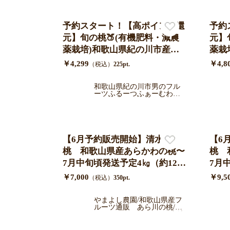
予約スタート！【高ポイント還
予約
元】旬の桃🍑(有機肥料・減農
元】
薬栽培)和歌山県紀の川市産手
薬栽
さげ箱大玉３玉入り/送料込み
さげ
￥4,299
￥4,8
（税込）
225pt.
（一部地域を除く）/クール便
ール
でお届け 7月中旬より順次発
く）
和歌山県紀の川市男のフル
ーツふるーつふぁーむわか
送
やま
【6月予約販売開始】清水白
【6
桃 和歌山県産あらかわの桃〜
桃 
7月中旬頃発送予定4㎏（約12〜
7月
13個）/家庭用
13
￥7,000
￥9,5
（税込）
350pt.
やまよし農園/和歌山県産フ
ルーツ通販 あら川の桃/い
ちじく/キウイ/レモンを産地
直送