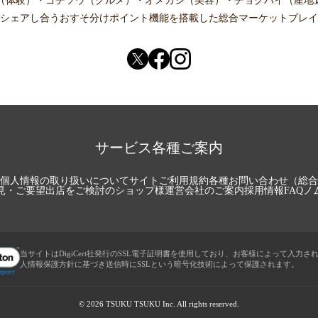
（体験）
・
ゴチソウ（グルメ）
・
オメカシ（美容）
・
チョクバイ（産地
シェアし合う
おすそ分けポイント機能
を搭載した総合マーケットプレイ
サービス各種ご案内
個人情報の取り扱いについて
サイトご利用規約
各種お問い合わせ（総合
見・ご要望
出店をご検討のショップ様
運営会社のご案内
採用情報
FAQ
ノ
当サイトはDigiCert社発行のSSL電子証明書を使用しており、お客様によって入力さ
人情報保護方針に基づき送信時にSSLという暗号化技術によって保護されます。
© 2026 TSUKU TSUKU Inc. All rights reserved.