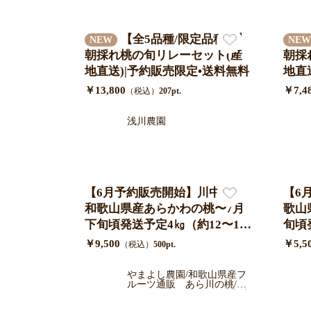
【全5品種/限定品種入】
NEW
NEW
朝採れ桃の旬リレーセット(産
朝採
地直送)|予約販売限定•送料無料
地直
料
￥13,800
￥7,4
（税込）
207pt.
浅川農園
【6月予約販売開始】川中島
【6
和歌山県産あらかわの桃〜7月
歌山
下旬頃発送予定4㎏（約12〜13
旬頃
個）/青秀ギフト
青秀
￥9,500
￥5,5
（税込）
500pt.
やまよし農園/和歌山県産フ
ルーツ通販 あら川の桃/い
ちじく/キウイ/レモンを産地
直送