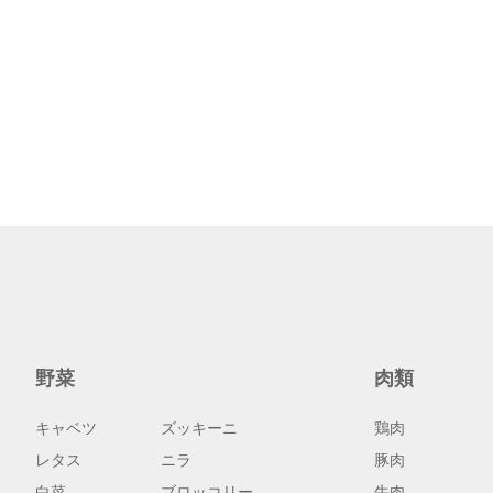
野菜
肉類
キャベツ
ズッキーニ
鶏肉
レタス
ニラ
豚肉
白菜
ブロッコリー
牛肉