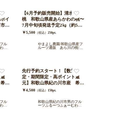
ト
【6月予約販売開始】清水白
高ポイ
桃 和歌山県産あらかわの桃〜
川市産
7月中旬頃発送予定2㎏（約5〜6
料・
個)／青秀ギフト
￥5,500
（税込）
250pt.
川市
送料込
フル
やまよし農園/和歌山県産フ
わか
ルーツ通販 あら川の桃/い
部地
ちじく/キウイ/レモンを産地
次発
直送
量限
先行予約スタート！【数量限
ト還
定・期間限定・高ポイント還
 希少
元】和歌山県紀の川市産 希少
料・
品種つきあかり桃(有機肥料・
￥4,500
（税込）
150pt.
/送料
減農薬栽培手さげ箱大玉３玉入
クー
り/送料込み（一部地域を除
フル
和歌山県紀の川市男のフル
わか
ーツふるーつふぁーむわか
り順
く）/クール便でお届け 7月中
やま
旬より順次発送