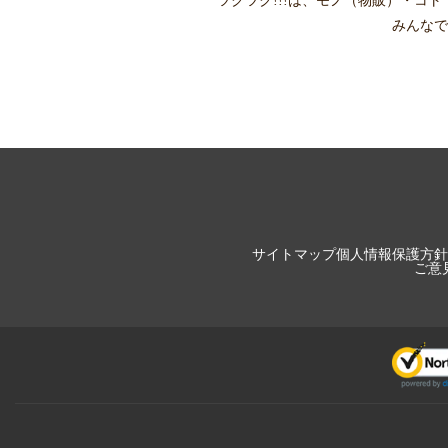
ツクツク!!!は、
モノ（物販）
・
コト
みんなで
サイトマップ
個人情報保護方針
ご意