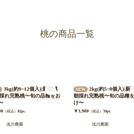
桃の商品一覧
3kg(約9~12個入)|新潟県
2kg(約5~8個入)|
NEW
朝採れ完熟桃〜旬の品種をお
朝採れ完熟桃〜旬の品種
〜
け〜
80
￥3,980
（税込）
82pt.
（税込）
59pt.
浅川農園
浅川農園