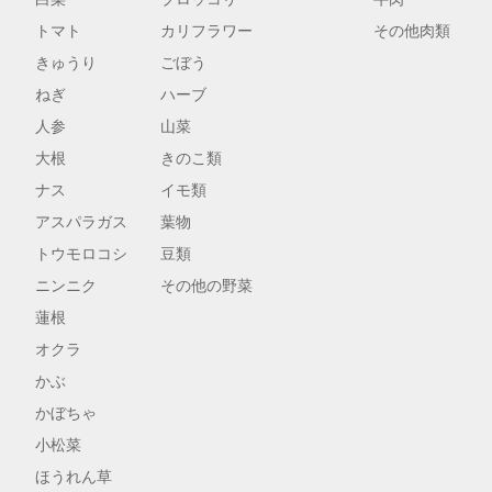
トマト
カリフラワー
その他肉類
きゅうり
ごぼう
ねぎ
ハーブ
人参
山菜
大根
きのこ類
ナス
イモ類
アスパラガス
葉物
トウモロコシ
豆類
ニンニク
その他の野菜
蓮根
オクラ
かぶ
かぼちゃ
小松菜
ほうれん草