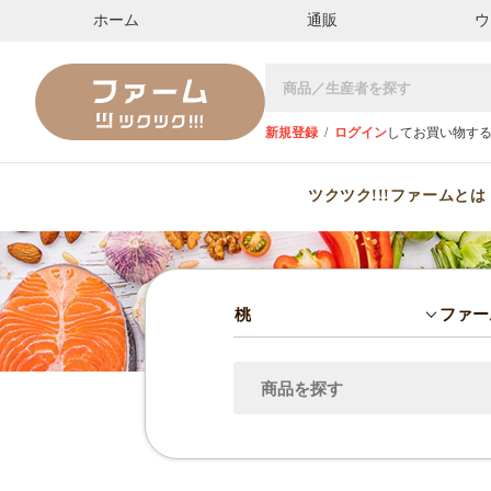
ホーム
通販
ウ
新規登録
/
ログイン
してお買い物す
ツクツク!!!ファームとは
桃
ファー