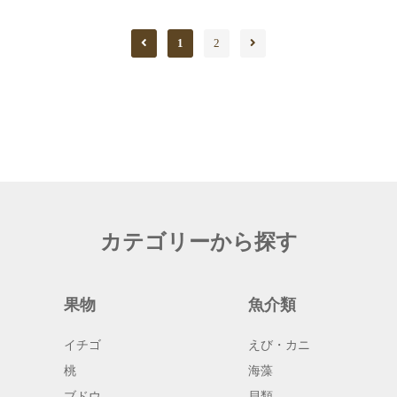
1
2
カテゴリーから探す
果物
魚介類
イチゴ
えび・カニ
桃
海藻
ブドウ
貝類