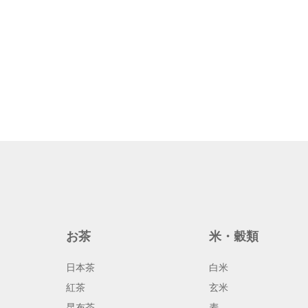
お茶
米・穀類
日本茶
白米
紅茶
玄米
昆布茶
麦