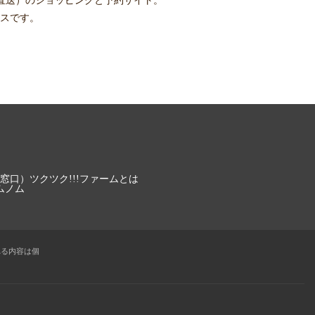
直送）
のショッピングと予約サイト。
スです。
窓口）
ツクツク!!!ファームとは
ムノム
れる内容は個