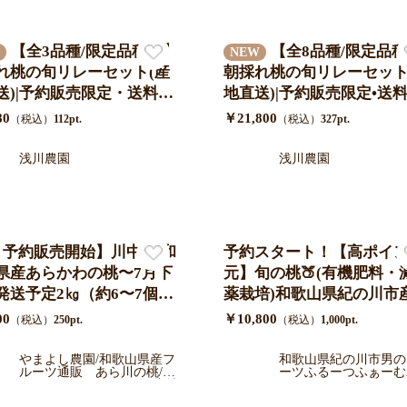
【全3品種/限定品種入】
【全8品種/限定品
NEW
れ桃の旬リレーセット(産
朝採れ桃の旬リレーセット
送)|予約販売限定・送料無
地直送)|予約販売限定•送
80
￥21,800
（税込）
112pt.
（税込）
327pt.
浅川農園
浅川農園
月予約販売開始】川中島 和
予約スタート！【高ポイ
県産あらかわの桃〜7月下
元】旬の桃🍑(有機肥料・
発送予定2㎏（約6〜7個）/
薬栽培)和歌山県紀の川
ギフト
大箱１０〜16玉入り/送料
00
￥10,800
（税込）
250pt.
（税込）
1,000pt.
（一部地域を除く）/クー
でお届け ７月中旬より
やまよし農園/和歌山県産フ
和歌山県紀の川市男の
ルーツ通販 あら川の桃/い
ーツふるーつふぁーむ
送
ちじく/キウイ/レモンを産地
やま
直送