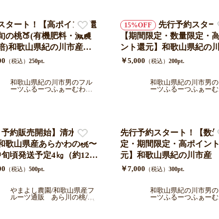
スタート！【高ポイント還
先行予約スター
15
旬の桃🍑(有機肥料・減農
【期間限定・数量限定・
培)和歌山県紀の川市産手
ント還元】和歌山県紀の
箱４〜6玉入り/送料込み/ク
桃食べ比べセット(有機肥
00
￥5,000
（税込）
250pt.
（税込）
200pt.
便でお届け（一部地域を除
減農薬栽培)和歌山県紀の
7月中旬より順次発送
産手さげ箱４〜6玉入り/
和歌山県紀の川市男のフル
和歌山県紀の川市男の
ーツふるーつふぁーむわか
ーツふるーつふぁーむ
み/クール便でお届け（一
やま
やま
域を除く）7月中旬より順
送
月予約販売開始】清水白
先行予約スタート！【数
和歌山県産あらかわの桃〜
定・期間限定・高ポイン
中旬頃発送予定4㎏（約12〜
元】和歌山県紀の川市産
個）/青秀ギフト
品種つきあかり桃(有機肥
00
￥7,000
（税込）
500pt.
（税込）
300pt.
減農薬栽培)9〜1３玉入り
込み（一部地域を除く）/
やまよし農園/和歌山県産フ
和歌山県紀の川市男の
ルーツ通販 あら川の桃/い
ーツふるーつふぁーむ
ル便でお届け 7月中旬よ
ちじく/キウイ/レモンを産地
やま
次発送
直送