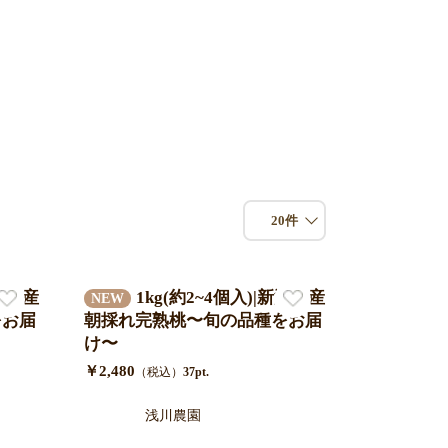
20件
新潟県産
1kg(約2~4個入)|新潟県産
NEW
をお届
朝採れ完熟桃〜旬の品種をお届
け〜
￥2,480
（税込）
37pt.
浅川農園