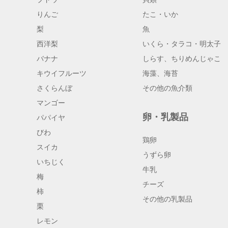
りんご
たこ・いか
梨
魚
西洋梨
いくら・タラコ・明太子
バナナ
しらす、ちりめんじゃこ
キウイフルーツ
海藻、海苔
さくらんぼ
その他の魚介類
マンゴー
卵・乳製品
パパイヤ
びわ
鶏卵
スイカ
うずら卵
いちじく
牛乳
梅
チーズ
柿
その他の乳製品
栗
レモン