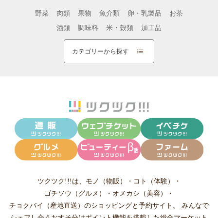
野菜
肉類
果物
魚介類
卵・乳製品
お茶
酒類
調味料
米・穀類
加工品
カテゴリーから探す
ツクツク!!!は、
モノ（物販）
・
コト（体験）
・
ゴチソウ（グルメ）
・
オメカシ（美容）
・
チョクバイ（産地直送）
のショッピングと予約サイト。
みんなで
シェアし合う
おすそ分けポイント機能
を搭載した総合マーケット