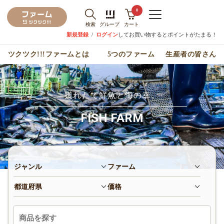
0
検索
グループ
カート
新規登録
/
ログイン
してお買い物するとポイントがたまる！
ツクツク!!!ファームとは
5つのファーム
生産者の皆さん
獲れたて鮮魚と海の幸。
FISH FARM
ジャンル
ファーム
都道府県
価格