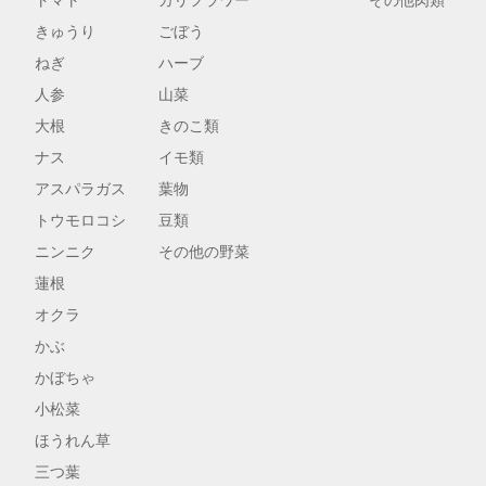
トマト
カリフラワー
その他肉類
きゅうり
ごぼう
ねぎ
ハーブ
人参
山菜
大根
きのこ類
ナス
イモ類
アスパラガス
葉物
トウモロコシ
豆類
ニンニク
その他の野菜
蓮根
オクラ
かぶ
かぼちゃ
小松菜
ほうれん草
三つ葉