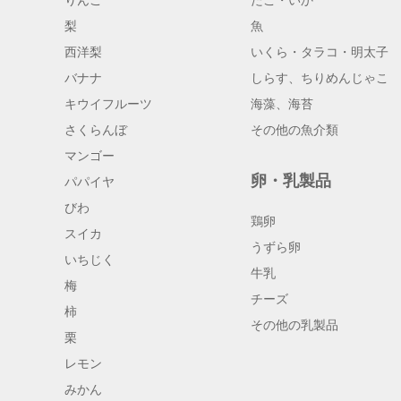
りんご
たこ・いか
梨
魚
西洋梨
いくら・タラコ・明太子
バナナ
しらす、ちりめんじゃこ
キウイフルーツ
海藻、海苔
さくらんぼ
その他の魚介類
マンゴー
卵・乳製品
パパイヤ
びわ
鶏卵
スイカ
うずら卵
いちじく
牛乳
梅
チーズ
柿
その他の乳製品
栗
レモン
みかん