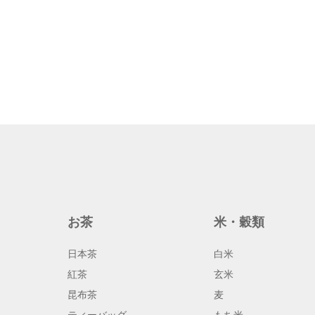
お茶
米・穀類
日本茶
白米
紅茶
玄米
昆布茶
麦