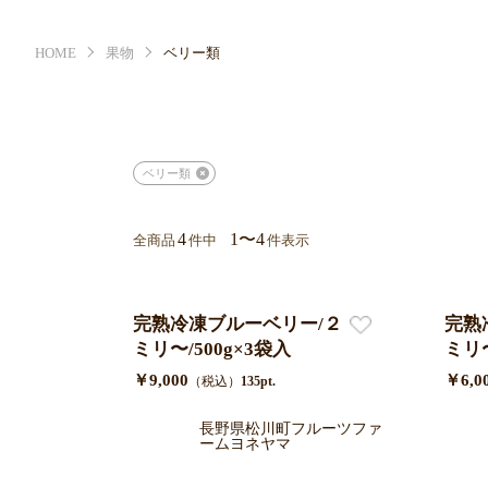
HOME
果物
ベリー類
ベリー類
4
1〜4
全商品
件中
件表示
完熟冷凍ブルーベリー/２L/16
完熟
ミリ〜/500g×3袋入
ミリ〜
￥9,000
￥6,0
（税込）
135pt.
長野県松川町フルーツファ
ームヨネヤマ