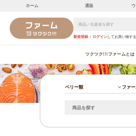
ホーム
通販
ウ
新規登録
/
ログイン
してお買い物す
ツクツク!!!ファームとは
ベリー類
ファー