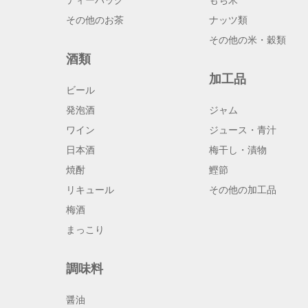
ティーバッグ
もち米
その他のお茶
ナッツ類
その他の米・穀類
酒類
加工品
ビール
発泡酒
ジャム
ワイン
ジュース・青汁
日本酒
梅干し・漬物
焼酎
鰹節
リキュール
その他の加工品
梅酒
まっこり
調味料
醤油