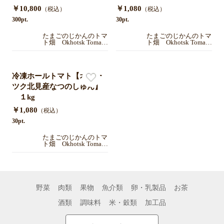
￥10,800
￥1,080
（税込）
（税込）
300pt.
30pt.
たまごのじかんのトマ
たまごのじかんのトマ
ト畑 Okhotsk Tomato
ト畑 Okhotsk Tomato
Town Farm 【北海道
Town Farm 【北海道
オホーツク北見】
オホーツク北見】
冷凍ホールトマト【オホー
ツク北見産なつのしゅん】
１kg
￥1,080
（税込）
30pt.
たまごのじかんのトマ
ト畑 Okhotsk Tomato
Town Farm 【北海道
オホーツク北見】
野菜
肉類
果物
魚介類
卵・乳製品
お茶
酒類
調味料
米・穀類
加工品