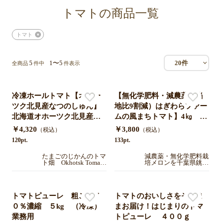
トマトの商品一覧
トマト
5
1〜5
20件
全商品
件中
件表示
冷凍ホールトマト【オホー
【無化学肥料・減農薬（当
ツク北見産なつのしゅん】
地比9割減）はぎわらファー
北海道オホーツク北見産
ムの風まちトマト】4㎏ 2
５kg 業務用
0〜30個程度でお届け千葉県
￥4,320
￥3,800
（税込）
（税込）
銚子産 ミネラル豊富で味
120pt.
133pt.
の濃いとまと
たまごのじかんのトマ
減農薬・無化学肥料栽
ト畑 Okhotsk Tomato
培メロンを千葉県銚子
Town Farm 【北海道
市から直送します。は
オホーツク北見】
ぎわらファーム
トマトピューレ 粗ごし７
トマトのおいしさをそのま
０％濃縮 ５kg （冷凍）
まお届け！はじまりのトマ
業務用
トピューレ ４００ｇ