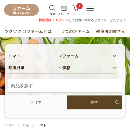
0
検索
グループ
カート
新規登録
/
ログイン
してお買い物するとポイントがたまる！
ツクツク!!!ファームとは
5つのファーム
生産者の皆さん
トマト
ファーム
都道府県
価格
クリア
HOME
野菜
トマト