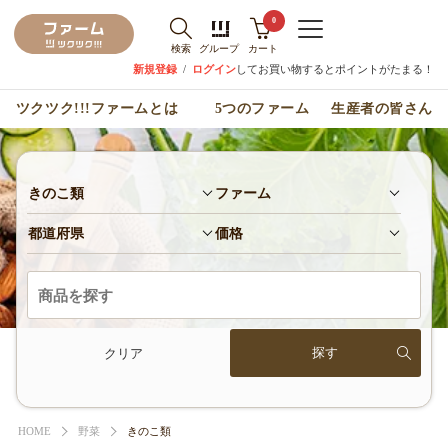
0
検索
グループ
カート
新規登録
/
ログイン
してお買い物するとポイントがたまる！
ツクツク!!!ファームとは
5つのファーム
生産者の皆さん
きのこ類
ファーム
都道府県
価格
クリア
HOME
野菜
きのこ類