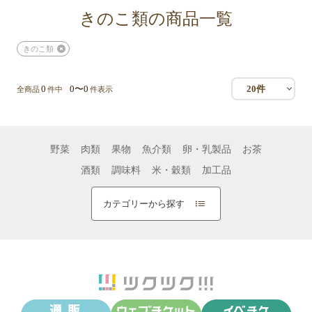
きのこ類の商品一覧
きのこ類
0
0〜0
20件
全商品
件中
件表示
野菜
肉類
果物
魚介類
卵・乳製品
お茶
酒類
調味料
米・穀類
加工品
カテゴリーから探す