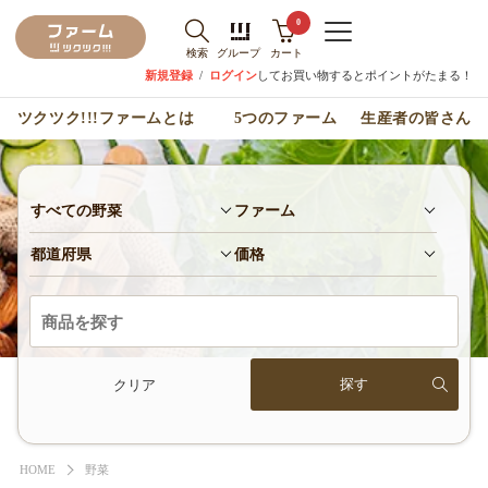
0
検索
グループ
カート
新規登録
/
ログイン
してお買い物するとポイントがたまる！
ツクツク!!!ファームとは
5つのファーム
生産者の皆さん
すべての野菜
ファーム
都道府県
価格
クリア
HOME
野菜