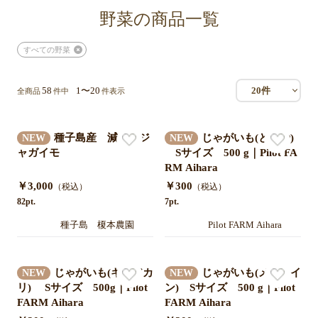
野菜の商品一覧
すべての野菜
58
1〜20
20件
全商品
件中
件表示
種子島産 減農薬ジ
じゃがいも(とうや)
NEW
NEW
ャガイモ
Sサイズ 500 g｜Pilot FA
RM Aihara
￥3,000
￥300
（税込）
（税込）
82pt.
7pt.
種子島 榎本農園
Pilot FARM Aihara
じゃがいも(キタアカ
じゃがいも(メークイ
NEW
NEW
リ) Sサイズ 500g｜Pilot
ン) Sサイズ 500 g｜Pilot
FARM Aihara
FARM Aihara