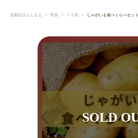
楽園彩活まんまる
野菜
イモ類
じゃがいも食べくらべセッ