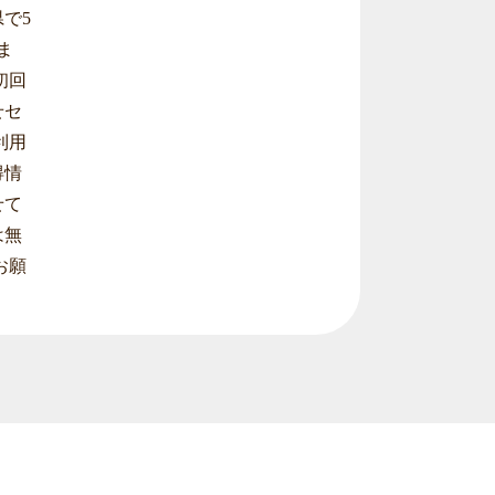
で5
ま
初回
せセ
利用
得情
せて
は無
お願