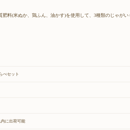
質肥料(米ぬか、鶏ふん、油かす)を使用して、3種類のじゃが
らべセット
）
以内に出荷可能