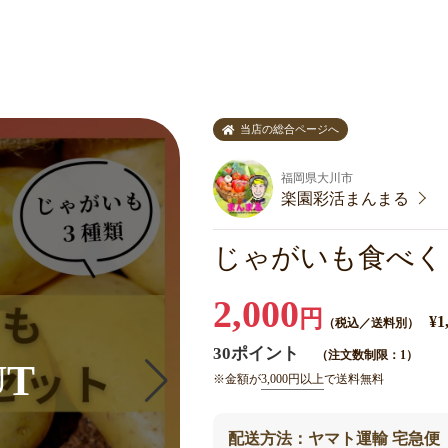
ト
当店の総合ページへ
福岡県大川市
楽園彩活まんまる
じゃがいも食べく
2,000
円
¥1
（税込／送料別）
30ポイント
（注文数制限：1）
※金額が
3,000円以上
で送料無料
配送方法：ヤマト運輸 宅急便