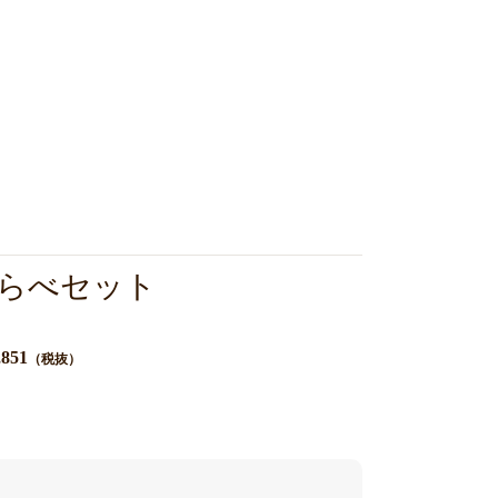
らべセット
,851
（税抜）