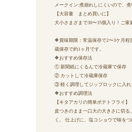
メークイン:煮崩れしにくいので、
【大容量 まとめ買いに】
大小さまざまで30〜35個入り！ご
🔶賞味期限：常温保存で2〜3ケ
蔵保存で約1ヶ月です。
🔶おすすめ保存法
① 新聞紙にくるんで冷蔵庫で保存
② カットして冷蔵庫保存
③ 軽く調理してジップロックに入
🔶おすすめ調理法
【キタアカリの簡単ポテトフライ】
皮つきのまま一口大の大きさに切る。
く。 仕上げに、塩コショウで味を