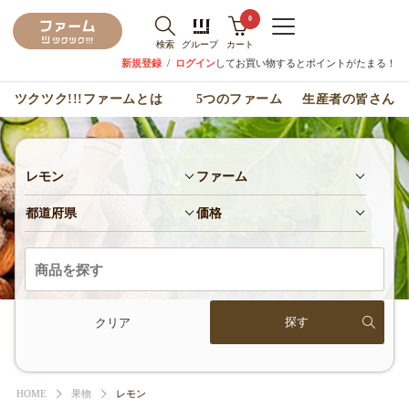
0
検索
グループ
カート
新規登録
/
ログイン
してお買い物するとポイントがたまる！
ツクツク!!!ファームとは
5つのファーム
生産者の皆さん
レモン
ファーム
都道府県
価格
クリア
HOME
果物
レモン