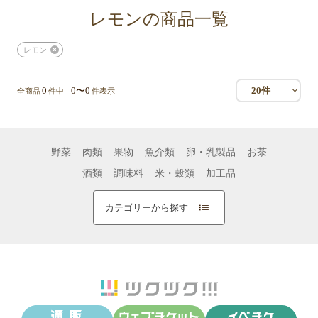
レモンの商品一覧
レモン
0
0〜0
20件
全商品
件中
件表示
野菜
肉類
果物
魚介類
卵・乳製品
お茶
酒類
調味料
米・穀類
加工品
カテゴリーから探す