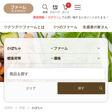
0
検索
グループ
カート
新規登録
/
ログイン
してお買い物するとポイントがたまる！
ツクツク!!!ファームとは
5つのファーム
生産者の皆さん
かぼちゃ
ファーム
都道府県
価格
クリア
HOME
野菜
かぼちゃ