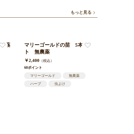
もっと見る
農薬
マリーゴールドの苗 5本セッ
まつり農園
ト 無農薬
0ｇ５個セ
￥2,400
￥1,800
（税込）
（税
60ポイント
45ポイント
マリーゴールド
無農薬
玄米麺
ハーブ
虫よけ
グルテンフ
自然栽培
あんしんあ