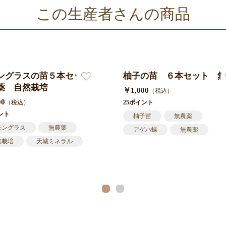
この生産者さんの商品
ングラスの苗５本セット
柚子の苗 ６本セット 無
薬 自然栽培
￥1,000
（税込）
00
（税込）
25ポイント
ント
柚子苗
無農薬
モングラス
無農薬
アゲハ蝶
無農薬
然栽培
天城ミネラル
柚子茶
ーブティー