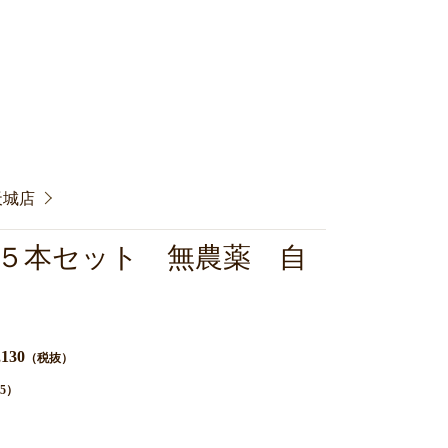
新星天城店
５本セット 無農薬 自
,130
（税抜）
5）