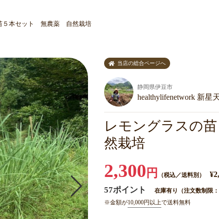
苗５本セット 無農薬 自然栽培
当店の総合ページへ
静岡県伊豆市
healthylifenetwork 
レモングラスの苗
然栽培
2,300
円
¥2
（税込／送料別）
57ポイント
在庫有り（注文数制限：
※金額が
10,000円以上
で送料無料