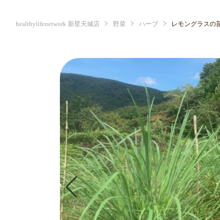
healthylifenetwork 新星天城店
野菜
ハーブ
レモングラスの