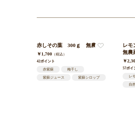
赤しその葉 300ｇ 無農薬
レモ
無農
￥1,700
（税込）
￥2,3
42ポイント
57ポイ
赤紫蘇
梅干し
レ
紫蘇ジュース
紫蘇シロップ
自
無農薬
ハ