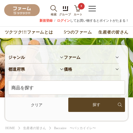
0
検索
グループ
カート
新規登録
/
ログイン
してお買い物するとポイントがたまる！
ツクツク!!!ファームとは
5つのファーム
生産者の皆さん
ジャンル
ファーム
都道府県
価格
クリア
HOME
生産者の皆さん
Baccaiire 〜バッカイイレ〜