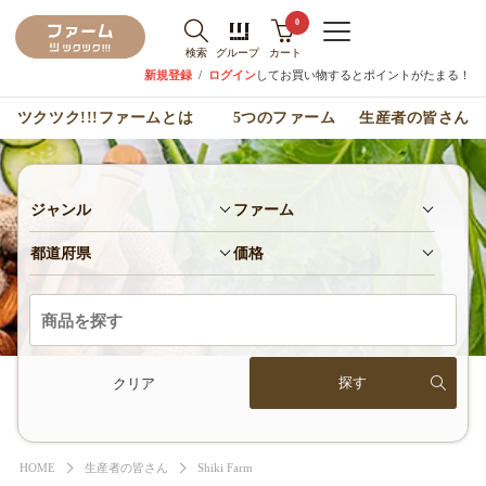
0
検索
グループ
カート
新規登録
/
ログイン
してお買い物するとポイントがたまる！
ツクツク!!!ファームとは
5つのファーム
生産者の皆さん
ジャンル
ファーム
都道府県
価格
クリア
HOME
生産者の皆さん
Shiki Farm