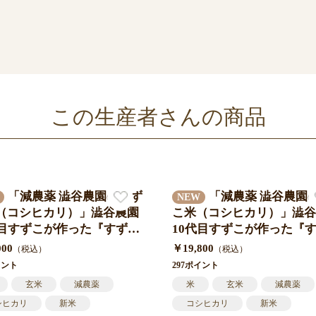
この生産者さんの商品
「減農薬 澁谷農園のすず
「減農薬 澁谷農園
NEW
（コシヒカリ）」澁谷農園
こ米（コシヒカリ）」澁谷
代目すずこが作った『すずこ
10代目すずこが作った『
令和7年度 三重県産 米袋入
米』令和7年度 三重県産 
000
￥19,800
（税込）
（税込）
15㎏（5㎏×3袋）送料込み
り 30㎏（5㎏×6袋）送料
イント
297ポイント
玄米
減農薬
米
玄米
減農薬
シヒカリ
新米
コシヒカリ
新米