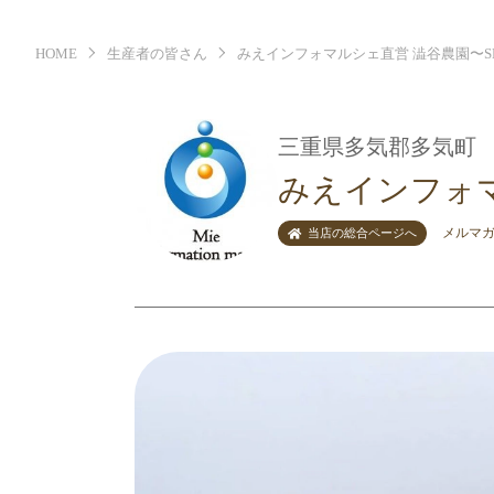
HOME
生産者の皆さん
みえインフォマルシェ直営 澁谷農園〜SHIB
三重県多気郡多気町
みえインフォマル
メルマ
当店の総合ページへ