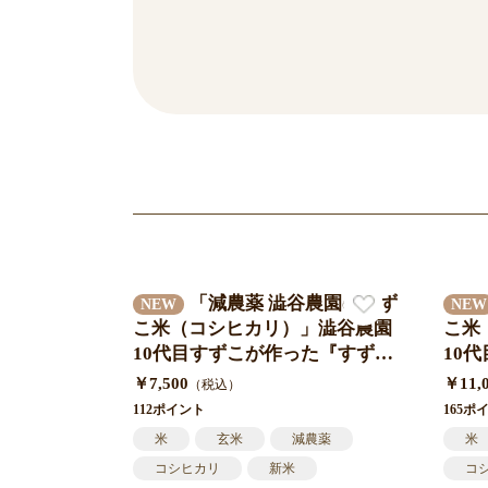
「減農薬 澁谷農園のすず
NEW
NEW
こ米（コシヒカリ）」澁谷農園
こ米
10代目すずこが作った『すずこ
10
米』令和7年度 三重県産 米袋入
米』
￥7,500
￥11,
（税込）
り 10㎏（5㎏×2袋）送料込み
り 
112ポイント
165ポ
米
玄米
減農薬
米
コシヒカリ
新米
コ