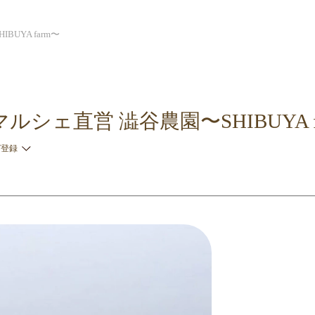
UYA farm〜
シェ直営 澁谷農園〜SHIBUYA f
ガ登録