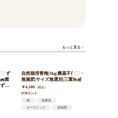
もっと見る
のすず
自然栽培青梅|3kg|農薬不使用・
農園
無施肥|サイズ無選別|三重県産
すずこ
￥4,500
（税込）
米袋入
67ポイント
込み
梅
無農薬
オーガニック
無施肥
青梅