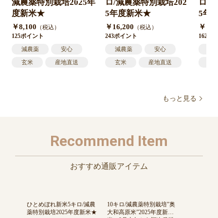
減農薬特別栽培2025年
ロ/減農薬特別栽培202
ロ/
度新米★
5年度新米★
5年
￥8,100
￥16,200
￥10,
（税込）
（税込）
125ポイント
243ポイント
162ポ
減農薬
安心
減農薬
安心
減
玄米
産地直送
玄米
産地直送
玄
米
米
米
もっと見る
Recommend Item
おすすめ通販アイテム
ひとめぼれ新米5キロ/減農
10キロ/減農薬特別栽培”奥
薬特別栽培2025年度新米★
大和高原米”2025年度新