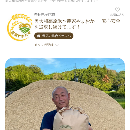
奥大和高原米〜農家やまおか −安心安全を追求し続けてます！−
奈良県宇陀市
お気に入り
奥大和高原米〜農家やまおか −安心安全
を追求し続けてます！−
当店の総合ページへ
メルマガ登録