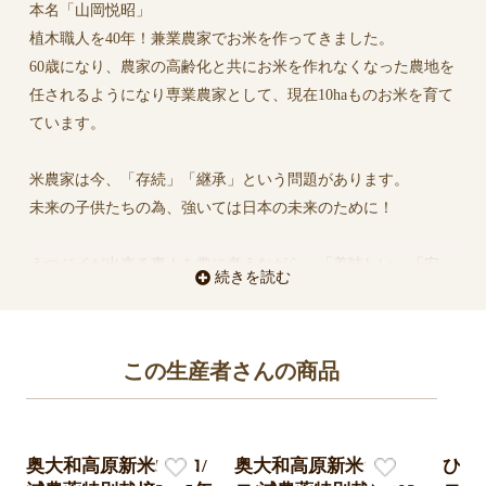
本名「山岡悦昭」
農法の無農薬米は一味違う美
植木職人を40年！兼業農家でお米を作ってきました。
味しさです。自然（土）の深
60歳になり、農家の高齢化と共にお米を作れなくなった農地を
み、食べれば実感、納得頂け
任されるようになり専業農家として、現在10haものお米を育て
ると思います
ています。
「自然栽培」「農業体験」を
通じ、一味も二味もお米の本
米農家は今、「存続」「継承」という問題があります。
来の美味しさに気付いていた
未来の子供たちの為、強いては日本の未来のために！
だける機会になれば嬉しいで
す
えつジイが出来る事！を常に考えながら、「美味しい」「安
続きを読む
全」「安心」をもっともっと追求していきます♪
この生産者さんの商品
奥大和高原新米5キロ/
奥大和高原新米10キ
ひと