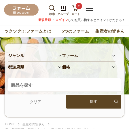
0
検索
グループ
カート
新規登録
/
ログイン
してお買い物するとポイントがたまる！
ツクツク!!!ファームとは
5つのファーム
生産者の皆さん
ジャンル
ファーム
都道府県
価格
クリア
HOME
生産者の皆さん