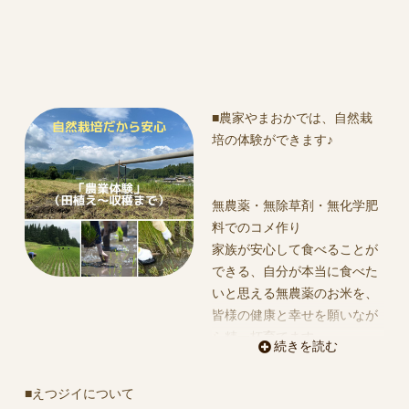
■農家やまおかでは、自然栽
培の体験ができます♪
無農薬・無除草剤・無化学肥
料でのコメ作り
家族が安心して食べることが
できる、自分が本当に食べた
いと思える無農薬のお米を、
皆様の健康と幸せを願いなが
ら精一杯育てます
続きを読む
稲わら・米ぬかは田んぼの生
き物達の食べ物になります。
■えつジイについて
田んぼの生き物が元気な自然