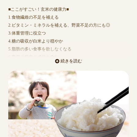
■ここがすごい！玄米の健康力■
1.食物繊維の不足を補える
2.ビタミン・ミネラルを補える、野菜不足の方にも◎
3.体重管理に役立つ
4.糖の吸収が白米より穏やか
5.脂肪の多い食事を欲しなくなる
6.美容に役立つ成分を含む
続きを読む