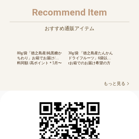
Recommend Item
おすすめ通販アイテム
80g/袋「徳之島産/純黒糖か
30g/袋 「徳之島産たんかん
ちわり」お箱でお届け/送
ドライフルーツ」6袋以上o
料同額 /高ポイント＊5月〜
rお箱でのお届け希望の方
10月はチルド便 by徳之島
専用/送料同額 /高ポイント
吉三ブランド
by徳之島吉三ブランド
もっと見る