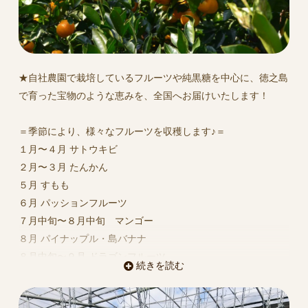
★自社農園で栽培しているフルーツや純黒糖を中心に、徳之島
で育った宝物のような恵みを、全国へお届けいたします！
＝季節により、様々なフルーツを収穫します♪＝
１月〜４月 サトウキビ
２月〜３月 たんかん
５月 すもも
６月 パッションフルーツ
７月中旬〜８月中旬 マンゴー
８月 パイナップル・島バナナ
８月中旬〜９月 ドラゴンフルーツ
続きを読む