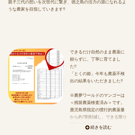
親子三代の想いを次世代に繋ぎ、徳之島の活力の源になれるよ
うな農家を目指していきます‼︎
できるだけ自然のまま農薬に
頼らずに、丁寧に育てまし
た‼︎
「とくの姫」今年も農薬不検
出の結果をいただきました‼︎
※農夢ワールドのマンゴーは
＜残留農薬検査済み＞です。
鹿児島県指定の慣行的農薬量
から約7割削減し、できる限り
農薬に頼らず育てました。
続きを読む
また受粉の仲介役をするミツ