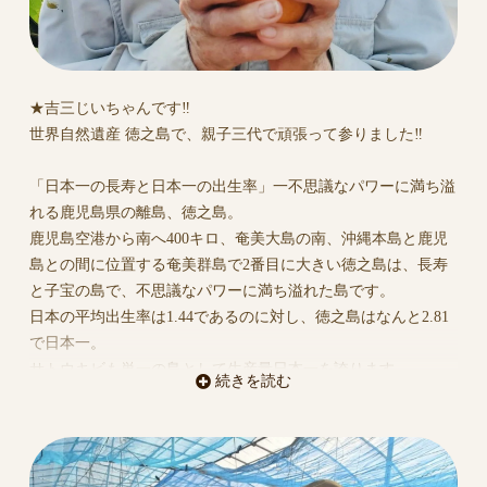
★吉三じいちゃんです‼︎
世界自然遺産 徳之島で、親子三代で頑張って参りました‼︎
「日本一の長寿と日本一の出生率」一不思議なパワーに満ち溢
れる鹿児島県の離島、徳之島。
鹿児島空港から南へ400キロ、奄美大島の南、沖縄本島と鹿児
島との間に位置する奄美群島で2番目に大きい徳之島は、長寿
と子宝の島で、不思議なパワーに満ち溢れた島です。
日本の平均出生率は1.44であるのに対し、徳之島はなんと2.81
で日本一。
サトウキビも単一の島として生産量日本一を誇ります。
続きを読む
令和3年7月26日、世界自然産に登録されました。