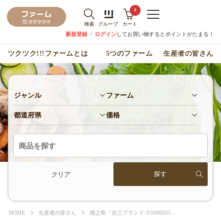
0
検索
グループ
カート
新規登録
/
ログイン
してお買い物するとポイントがたまる！
ツクツク!!!ファームとは
5つのファーム
生産者の皆さん
ジャンル
ファーム
都道府県
価格
クリア
HOME
生産者の皆さん
徳之島「吉三ブランド-YOSHIZO-」