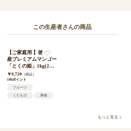
バチを守るため、EUやカナ
ダ・韓国等で散布禁止となっ
た「クロチアニジン／イミダ
クロプリド/チアメキサム」の
この生産者さんの商品
使用を禁止しています。
【ご家庭用 】徳之島
産プレミアムマンゴー
「とくの姫」1kg(2〜3
個)入り〇特別栽培農
￥9,720
（税込）
産物＊送料込みで自社
146ポイント
農園から産地直送 by
フルーツ
徳之島ショップ吉三
くだもの
果物
完熟マンゴー
産地直送
もっと見る