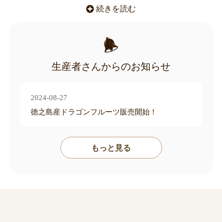
この自然のままの『 完熟の果実 』たちは、とても糖度が
続きを読む
高くとろけるほど美味しく、そして、すぐに食べないと
ダメになってしまいます・・・。
全国の方々に、このご長寿、出生率日本一の徳之島の生
生産者さんからのお知らせ
命のパワーに満ち溢れた、深い味わいの完熟したフルー
ツを味わっていただけないだろうか？
2024-08-27
そんな思いで、わたしたち「徳之島 YOSHIZO」（よしぞ
徳之島産ドラゴンフルーツ販売開始！
う）は果樹を中心に６次産業と言われる「栽培・加工・
販売」までを行う会社を立ち上げました。
もっと見る
世界自然遺産に登録された、世界に誇る島「徳之島」の
温暖な気候、そしてミネラル豊富な土で育った農作物た
ちを味わえば、長寿の秘訣…この島のパワーを感じてい
ただけると信じています。