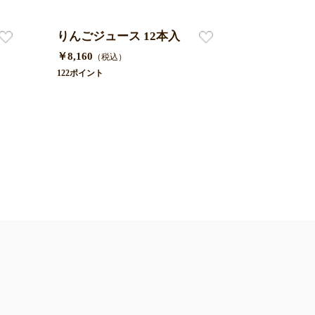
りんごジュース 12本入
奇跡の金
じ）
￥8,160
（税込）
￥1,700
122ポイント
（税
25ポイント