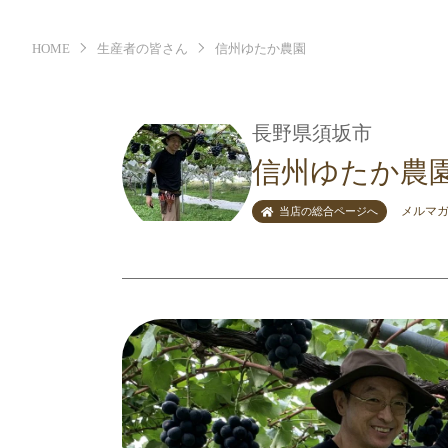
HOME
生産者の皆さん
信州ゆたか農園
長野県須坂市
信州ゆたか農
メルマ
当店の総合ページへ