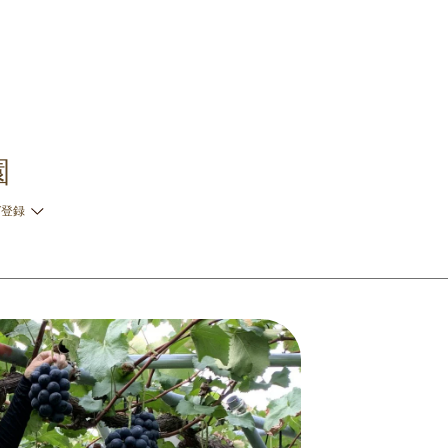
園
ガ登録