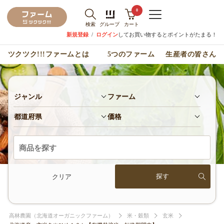
0
検索
グループ
カート
新規登録
/
ログイン
してお買い物するとポイントがたまる！
ツクツク!!!ファームとは
5つのファーム
生産者の皆さん
ジャンル
ファーム
都道府県
価格
クリア
高林農園（北海道オーガニックファーム）
米・穀類
玄米