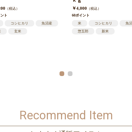
ｋｇ
200
￥4,000
（税込）
（税込）
イント
60ポイント
コシヒカリ
魚沼産
米
コシヒカリ
魚
米
玄米
惣五郎
新米
Recommend Item