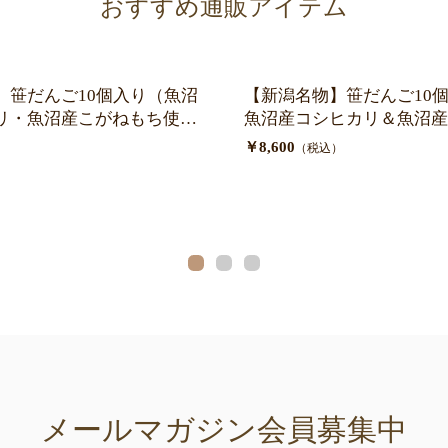
おすすめ通販アイテム
】笹だんご10個入り（魚沼
【新潟名物】笹だんご10
リ・魚沼産こがねもち使
魚沼産コシヒカリ＆魚沼産
使用
￥8,600
）
（税込）
メールマガジン会員募集中