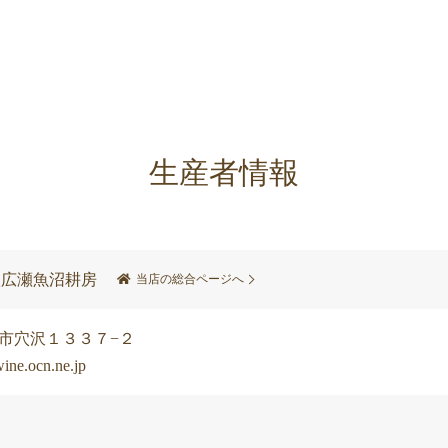
生産者情報
入広瀬魚沼耕房
当店の総合ページへ
魚沼市穴沢１３３７−２
.ocn.ne.jp