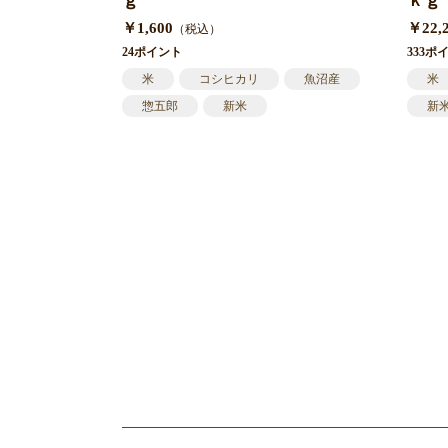
ｇ
ｋｇ
￥1,600
￥22,
（税込）
24ポイント
333ポ
米
コシヒカリ
魚沼産
米
惣五郎
新米
新