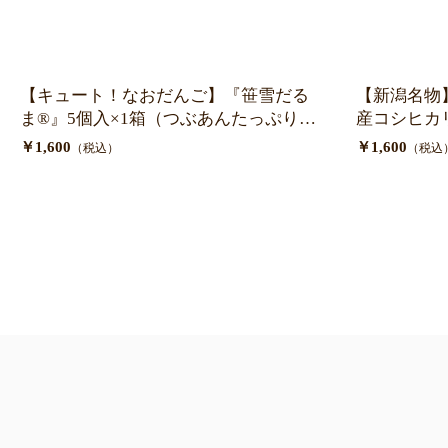
【キュート！なおだんご】『笹雪だる
【新潟名物
ま®』5個入×1箱（つぶあんたっぷり米
産コシヒカ
粉だんご）
用）
￥1,600
￥1,600
（税込）
（税込