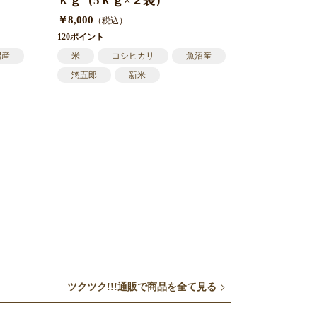
ｋｇ（5ｋｇ×２袋）
60ポイント
￥8,000
（税込）
120ポイント
沼産
米
コシヒカリ
魚沼産
惣五郎
新米
ツクツク!!!通販で商品を全て見る