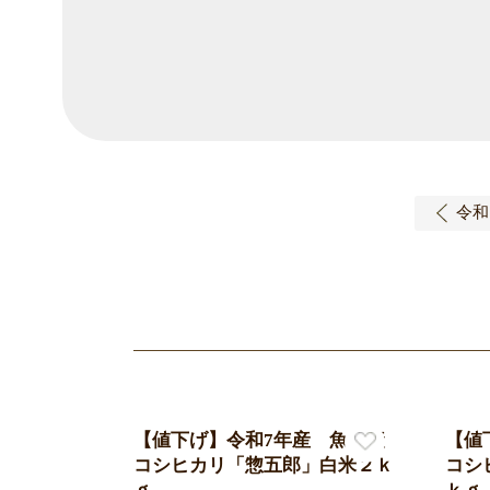
【値下げ】令和7年産 魚沼産
【値
コシヒカリ「惣五郎」白米２ｋ
コシ