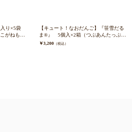
個入り×5袋
【キュート！なおだんご】『笹雪だる
こがねもち
ま®』 5個入×2箱（つぶあんたっぷり
米粉だんご）
￥3,200
（税込）