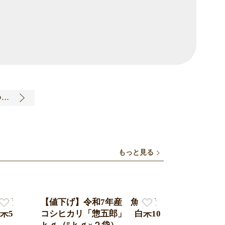
年末年始の発送について
もっと見る
沼産
【値下げ】令和7年産 魚沼産
【値下げ
米5
コシヒカリ「惣五郎」 白米10
￥4,000
（税