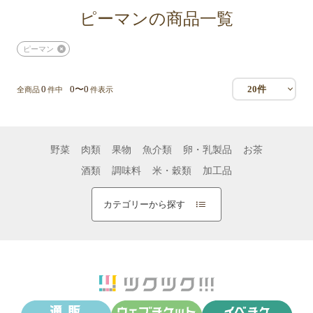
ピーマンの商品一覧
ピーマン
0
0〜0
20件
全商品
件中
件表示
野菜
肉類
果物
魚介類
卵・乳製品
お茶
酒類
調味料
米・穀類
加工品
カテゴリーから探す