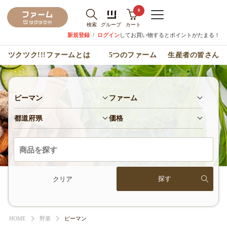
0
検索
グループ
カート
新規登録
/
ログイン
してお買い物するとポイントがたまる！
ツクツク!!!ファームとは
5つのファーム
生産者の皆さん
ピーマン
ファーム
都道府県
価格
クリア
HOME
野菜
ピーマン