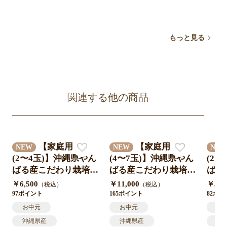
産地直送
産地直送
産
もっと見る
関連する他の商品
【家庭用1kg
【家庭用2kg
NEW
NEW
NE
(2〜4玉)】沖縄県やん
(4〜7玉)】沖縄県やん
(2
ばる産こだわり栽培
ばる産こだわり栽培
ばる
「わかのマンゴー」送
「わかのマンゴー」送
「わ
￥6,500
￥11,000
￥5,5
（税込）
（税込）
料無料クール便対応
料無料クール便対応
料無
97ポイント
165ポイント
82ポ
＊農家直送7月中旬発
＊農家直送7月中旬発
＊農
お中元
お中元
お
送開始予定
送開始予定
送開
沖縄県産
沖縄県産
沖