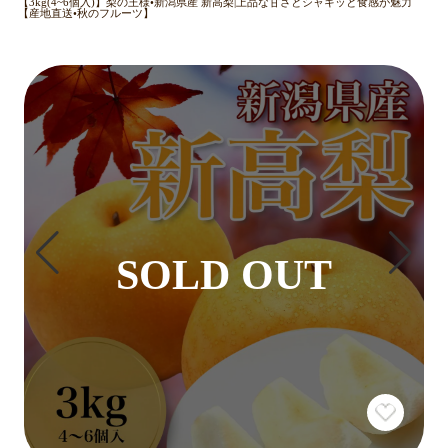
【3kg(4~6個入)】梨の王様•新潟県産 新高梨|上品な甘さとシャキッと食感が魅力
【産地直送•秋のフルーツ】