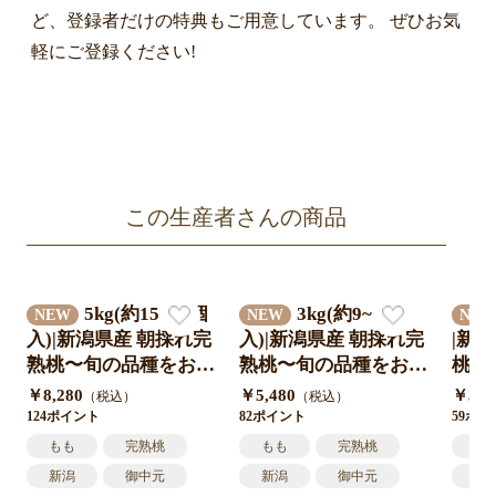
ど、登録者だけの特典もご用意しています。 ぜひお気
軽にご登録ください!
この生産者さんの商品
5kg(約15~20個
3kg(約9~12個
NEW
NEW
NE
入)|新潟県産 朝採れ完
入)|新潟県産 朝採れ完
|新
熟桃〜旬の品種をお届
熟桃〜旬の品種をお届
桃〜
け〜
け〜
け〜
￥8,280
￥5,480
￥3,9
（税込）
（税込）
124ポイント
82ポイント
59ポ
もも
完熟桃
もも
完熟桃
も
新潟
御中元
新潟
御中元
新