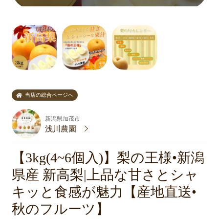
当店の総合ページへ
新潟県加茂市
浅川農園
【3kg(4~6個入)】梨の王様•新潟
県産 新高梨|上品な甘さとシャ
キッと食感が魅力【産地直送•
秋のフルーツ】