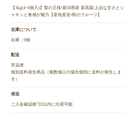
【3kg(4~6個入)】梨の王様•新潟県産 新高梨|上品な甘さとシ
ャキッと食感が魅力【産地直送•秋のフルーツ】
在庫について
在庫：0個
配送
常温便
個別送料発生商品（複数個口の場合個別に送料が発生しま
す）
発送
ご入金確認後7日以内に出荷可能