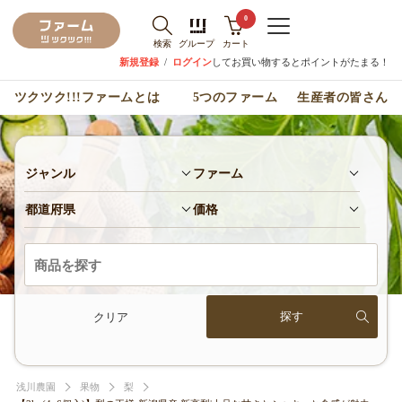
0
検索
グループ
カート
新規登録
/
ログイン
してお買い物するとポイントがたまる！
ツクツク!!!ファームとは
5つのファーム
生産者の皆さん
ジャンル
ファーム
都道府県
価格
クリア
浅川農園
果物
梨