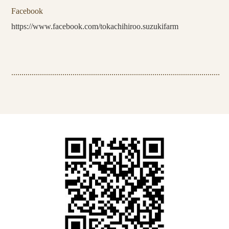
Facebook
https://www.facebook.com/tokachihiroo.suzukifarm
......................................................................................................