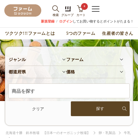
0
検索
グループ
カート
新規登録
/
ログイン
してお買い物するとポイントがたまる！
ツクツク!!!ファームとは
5つのファーム
生産者の皆さん
ジャンル
ファーム
都道府県
価格
クリア
北海道十勝 鈴木牧場 【日本一のオーガニック牧場】
卵・乳製品
牛乳