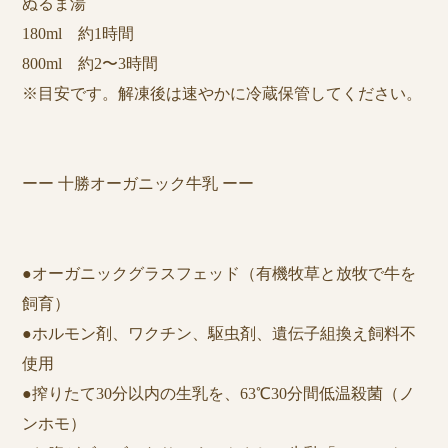
ぬるま湯
180ml 約1時間
800ml 約2〜3時間
※目安です。解凍後は速やかに冷蔵保管してください。
ーー 十勝オーガニック牛乳 ーー
●オーガニックグラスフェッド（有機牧草と放牧で牛を
飼育）
​●ホルモン剤、ワクチン、駆虫剤、遺伝子組換え飼料不
使用
​●搾りたて30分以内の生乳を、63℃30分間低温殺菌（ノ
ンホモ）