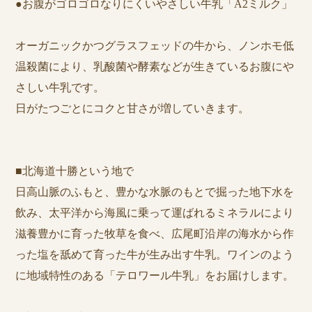
●お腹がゴロゴロなりにくいやさしい牛乳「A2ミルク」
オーガニックかつグラスフェッドの牛から、ノンホモ低
温殺菌により、乳酸菌や酵素などが生きているお腹にや
さしい牛乳です。
日がたつごとにコクと甘さが増していきます。
■北海道十勝という地で
日高山脈のふもと、豊かな水脈のもとで掘った地下水を
飲み、太平洋から海風に乗って運ばれるミネラルにより
滋養豊かに育った牧草を食べ、広尾町沿岸の海水から作
った塩を舐めて育った牛が生み出す牛乳。ワインのよう
に地域特性のある「テロワール牛乳」をお届けします。