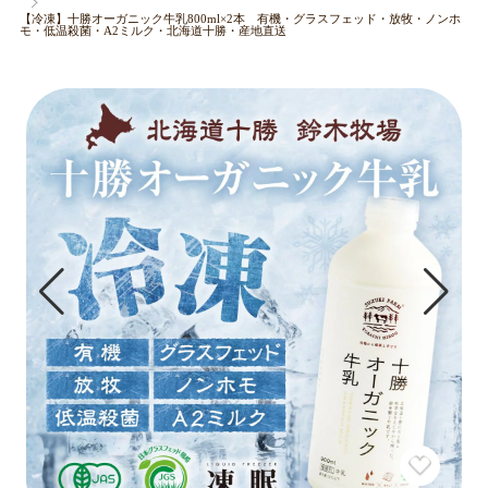
【冷凍】十勝オーガニック牛乳800ml×2本 有機・グラスフェッド・放牧・ノンホ
モ・低温殺菌・A2ミルク・北海道十勝・産地直送