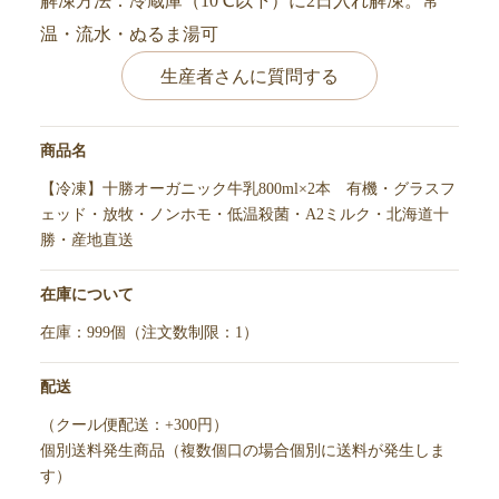
解凍方法：冷蔵庫（10℃以下）に2日入れ解凍。常
温・流水・ぬるま湯可
生産者さんに質問する
商品名
【冷凍】十勝オーガニック牛乳800ml×2本 有機・グラスフ
ェッド・放牧・ノンホモ・低温殺菌・A2ミルク・北海道十
勝・産地直送
在庫について
在庫：999個（注文数制限：1）
配送
（クール便配送：+300円）
個別送料発生商品（複数個口の場合個別に送料が発生しま
す）