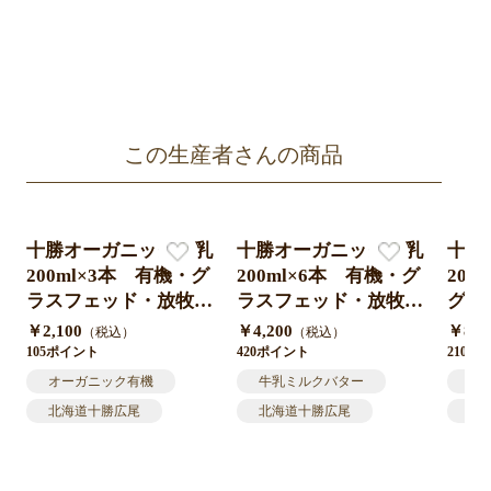
の在庫が終了した際は、再開まで休止させていただ
きます。 ※いただいたメールには、発送案内時のみ
返信いたします。 【ご利用条件】 ・他クーポン、チ
ケットとの併用はできません。 ・メルマガご登録さ
れたご本人様、1回限り有効です。 ・メールアドレ
ス宛にご連絡いただいても、不備がある場合にはプ
レゼントが送れない場合がございます。
この生産者さんの商品
十勝オーガニック牛乳
十勝オーガニック牛乳
十勝
200ml×3本 有機・グ
200ml×6本 有機・グ
200
ラスフェッド・放牧・
ラスフェッド・放牧・
グラ
ノンホモ・低温殺菌・
ノンホモ・低温殺菌・
牧・
￥2,100
￥4,200
￥8,4
（税込）
（税込）
A2ミルク・北海道十
A2ミルク・北海道十
菌・
105ポイント
420ポイント
2100
勝・産地直送
勝・産地直送
道十
オーガニック有機
牛乳ミルクバター
牛
北海道十勝広尾
北海道十勝広尾
北
グラスフェッド放牧
オーガニック有機
オ
牛乳ミルク
グラスフェッド放牧
グ