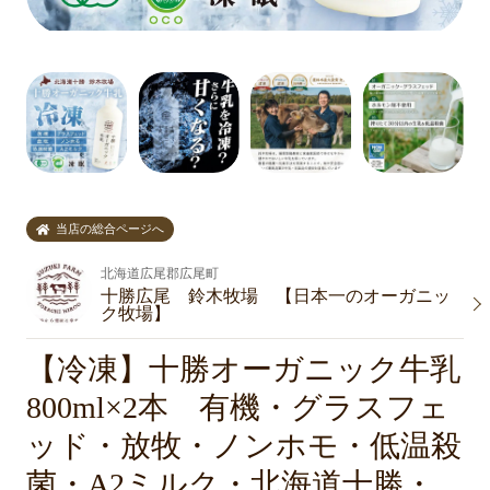
当店の総合ページへ
北海道広尾郡広尾町
十勝広尾 鈴木牧場 【日本一のオーガニッ
ク牧場】
【冷凍】十勝オーガニック牛乳
800ml×2本 有機・グラスフェ
ッド・放牧・ノンホモ・低温殺
菌・A2ミルク・北海道十勝・