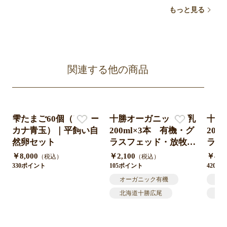
ビタミンミネラル
ビタミンミネラル
ビ
もっと見る
関連する他の商品
雫たまご60個（アロー
十勝オーガニック牛乳
十勝
カナ青玉）｜平飼い自
200ml×3本 有機・グ
200
然卵セット
ラスフェッド・放牧・
ラス
ノンホモ・低温殺菌・
ノン
￥8,000
￥2,100
￥4,2
（税込）
（税込）
A2ミルク・北海道十
A2
330ポイント
105ポイント
420ポ
勝・産地直送
勝・
オーガニック有機
牛
北海道十勝広尾
北
グラスフェッド放牧
オ
牛乳ミルク
グ