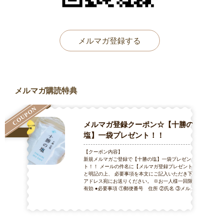
メルマガ登録する
メルマガ購読特典
COUPON
メルマガ登録クーポン☆【十勝の
塩】一袋プレゼント！！
【クーポン内容】
新規メルマガご登録で【十勝の塩】一袋プレゼン
ト！！ メールの件名に【メルマガ登録プレゼント】
と明記の上、 必要事項を本文にご記入いただき下記
アドレス宛にお送りください。 ※お一人様一回限り
有効 ●必要事項 ①郵便番号 住所 ②氏名 ③メルマ
ガ登録時のニックネーム ●アドレス toshi5778master
@gmail.com ※発送に1〜3週間程、時間がかかる場合
があります。 ※定形外郵便又はスマートレターでの
お届けになります。 ※日本国内に限ります。 ※特典