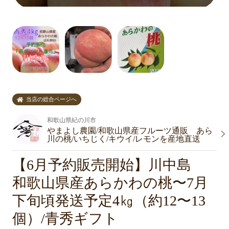
当店の総合ページへ
和歌山県紀の川市
やまよし農園/和歌山県産フルーツ通販 あら
川の桃/いちじく/キウイ/レモンを産地直送
【6月予約販売開始】川中島
和歌山県産あらかわの桃〜7月
下旬頃発送予定4㎏（約12〜13
個）/青秀ギフト