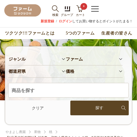
0
検索
グループ
カート
新規登録
/
ログイン
してお買い物するとポイントがたまる！
ツクツク!!!ファームとは
5つのファーム
生産者の皆さん
ジャンル
ファーム
都道府県
価格
クリア
やまよし農園
果物
桃