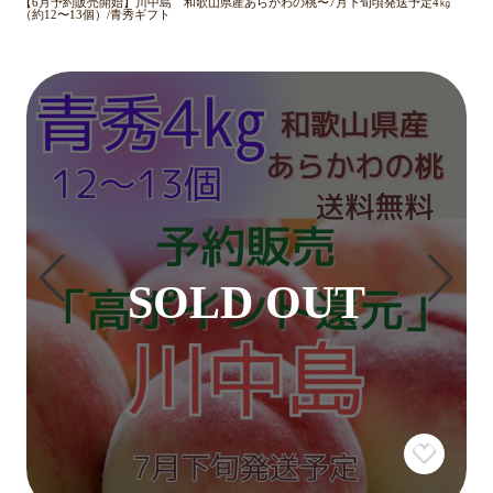
【6月予約販売開始】川中島 和歌山県産あらかわの桃〜7月下旬頃発送予定4㎏
（約12〜13個）/青秀ギフト