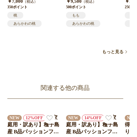
￥7,000
￥9,500
￥5,5
（税込）
（税込）
（約12〜13個）/家庭
2〜13個）/青秀ギフト
7個
350ポイント
500ポイント
250ポ
用
桃
もも
も
あらかわの桃
あらかわの桃
あ
産地直送
産地直送
産
予約販売
予約販売
予
川中島
川中島
川
もっと見る
関連する他の商品
【家
【家
NEW
12
NEW
14
NE
庭用・訳あり】種子島
庭用・訳あり】種子島
得！
産 B品パッションフル
産 B品パッションフル
り】