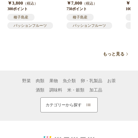
ーツ1㎏（10-12個）送
ーツ2㎏（20-24個）送
ショ
￥3,800
￥7,000
￥12,
（税込）
（税込）
料込み｜産地直送
料込み｜産地直送
0-
300ポイント
750ポイント
1000
地直
種子島産
種子島産
種
パッションフルーツ
パッションフルーツ
パ
B品
訳あり
B品
訳あり
B
高ポイント
高ポイント
高
もっと見る
野菜
肉類
果物
魚介類
卵・乳製品
お茶
酒類
調味料
米・穀類
加工品
カテゴリーから探す