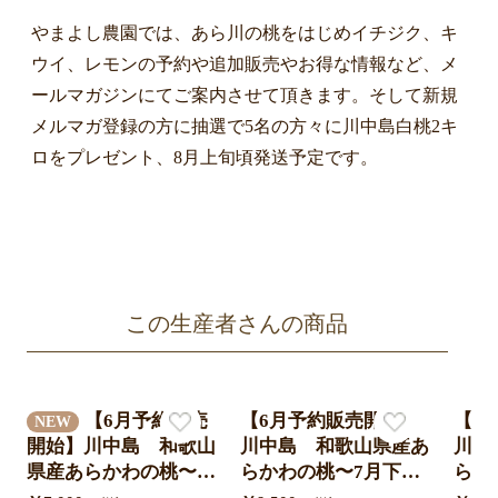
やまよし農園では、あら川の桃をはじめイチジク、キ
ウイ、レモンの予約や追加販売やお得な情報など、メ
ールマガジンにてご案内させて頂きます。そして新規
メルマガ登録の方に抽選で5名の方々に川中島白桃2キ
ロをプレゼント、8月上旬頃発送予定です。
この生産者さんの商品
【6月予約販売
【6月予約販売開始】
【6
NEW
開始】川中島 和歌山
川中島 和歌山県産あ
川中
県産あらかわの桃〜7
らかわの桃〜7月下旬
らか
月下旬頃発送予定4㎏
頃発送予定4㎏（約1
頃発