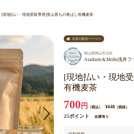
[現地払い・現地受取専用]里山育ちの香ばし有機麦茶
当店の総合ページへ
岡山県岡山市北区
Asaifarm＆Molln
[現地払い・現地
有機麦茶
700
円
¥648
（税込）
（税抜）
25ポイント
在庫有り