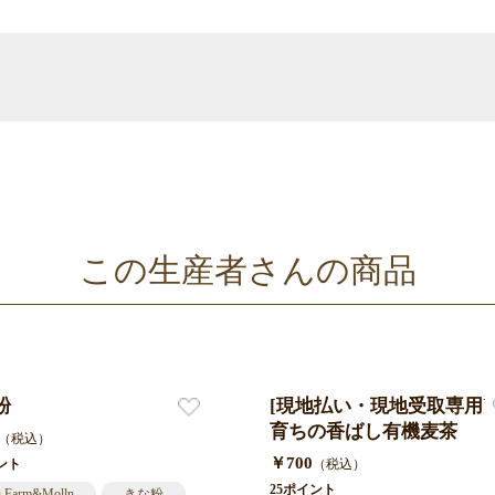
この生産者さんの商品
粉
[現地払い・現地受取専用]
育ちの香ばし有機麦茶
（税込）
￥700
ント
（税込）
25ポイント
i Farm&Molln
きな粉