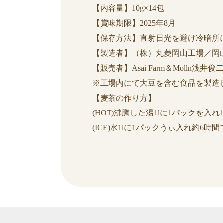
【内容量】10g×14包
【賞味期限】2025年8月
【保存方法】直射日光を避け冷暗所
【製造者】（株）丸菱岡山工場／岡山
【販売者】Asai Farm＆Molln浅井俊二
※工場内にて大豆を含む食品を製造
【麦茶の作り方】
(HOT)沸騰した湯1lに1パックを入
(ICE)水1lに1パックうぃ入れ約6時