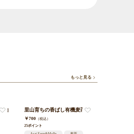
もっと見る
里山
里山育ちの香ばし有機麦茶
￥700
（税込）
25ポイント
Asai Farm&Molln
麦茶