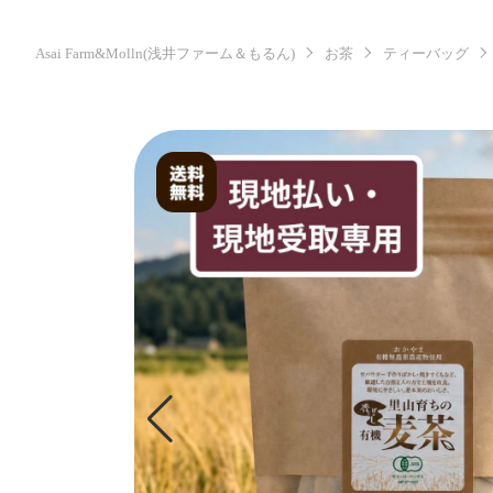
Asai Farm&Molln(浅井ファーム＆もるん)
お茶
ティーバッグ