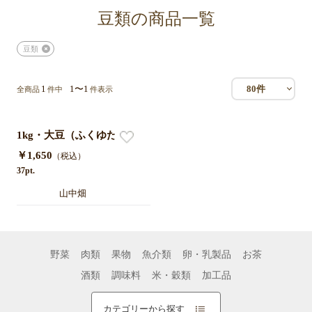
豆類の商品一覧
豆類
1
1〜1
80件
全商品
件中
件表示
1kg・大豆（ふくゆたか）
￥1,650
（税込）
37pt.
山中畑
野菜
肉類
果物
魚介類
卵・乳製品
お茶
酒類
調味料
米・穀類
加工品
カテゴリーから探す