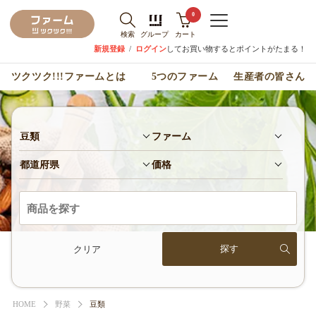
0
検索
グループ
カート
新規登録
/
ログイン
してお買い物するとポイントがたまる！
ツクツク!!!ファームとは
5つのファーム
生産者の皆さん
豆類
ファーム
都道府県
価格
クリア
HOME
野菜
豆類