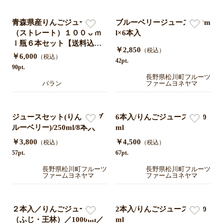
青森県産りんごジュース
ブルーベリージュース/250m
（ストレート）１０００ｍ
l×6本入
ｌ瓶６本セット【送料込
￥2,850
（税込）
み】１月上旬より順次発送
￥6,000
（税込）
42pt.
90pt.
長野県松川町フルーツ
パラン
ファームヨネヤマ
ジュースセット(りんご&ブ
6本入/りんごジュース/1000
ルーベリー)/250ml/8本入
ml
￥3,800
￥4,500
（税込）
（税込）
57pt.
67pt.
長野県松川町フルーツ
長野県松川町フルーツ
ファームヨネヤマ
ファームヨネヤマ
２本入／りんごジュース
2本入/りんごジュース/1000
（ふじ・王林）／1000ml／
ml