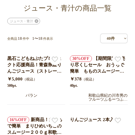
ジュース・青汁の商品一覧
ジュース・青汁
18
1〜18
40件
全商品
件中
件表示
黒石こどもねぷたプロジェ
【期間限定】売
30
クト応援商品！青森県産り
り尽くしセール おうちで
んごジュース（ストレー
簡単 もものスムージー２
ト）１８０ｍｌ瓶６本セッ
００ｇ和歌山県紀の川市産
￥5,000
￥378
（税込）
（税込）
ト【送料込み】
(有機肥料・減農薬栽培)
500pt.
40pt.
パラン
和歌山県紀の川市男の
フルーツふるーつふぁ
ーむわかやま
新商品！おうち
りんごジュース 2本入
16
で簡単 まりひめいちごの
スムージー２００ｇ和歌山