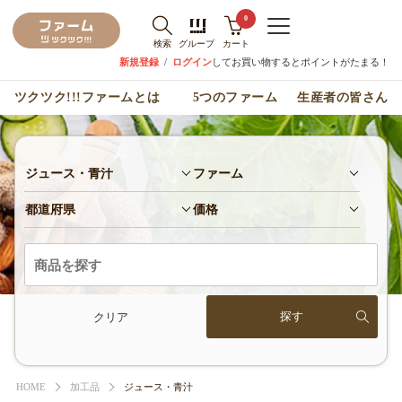
0
検索
グループ
カート
新規登録
/
ログイン
してお買い物するとポイントがたまる！
ツクツク!!!ファームとは
5つのファーム
生産者の皆さん
ジュース・青汁
ファーム
都道府県
価格
クリア
HOME
加工品
ジュース・青汁