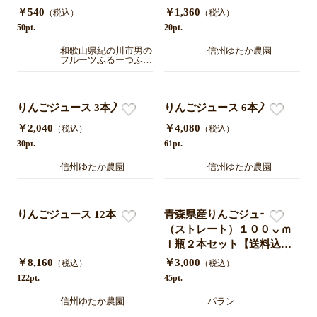
県紀の川市産(有機肥料・減
￥540
￥1,360
（税込）
（税込）
農薬栽培)
50pt.
20pt.
和歌山県紀の川市男の
信州ゆたか農園
フルーツふるーつふぁ
ーむわかやま
りんごジュース 3本入
りんごジュース 6本入
￥2,040
￥4,080
（税込）
（税込）
30pt.
61pt.
信州ゆたか農園
信州ゆたか農園
りんごジュース 12本入
青森県産りんごジュース
（ストレート）１０００ｍ
ｌ瓶２本セット【送料込
み】１月上旬より順次発送
￥8,160
￥3,000
（税込）
（税込）
122pt.
45pt.
信州ゆたか農園
パラン