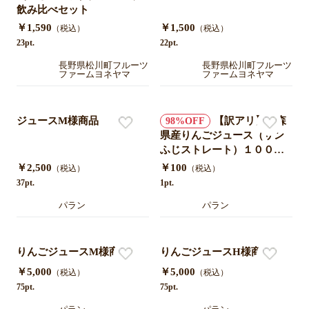
飲み比べセット
￥1,590
￥1,500
（税込）
（税込）
23pt.
22pt.
長野県松川町フルーツ
長野県松川町フルーツ
ファームヨネヤマ
ファームヨネヤマ
ジュースM様商品
【訳アリ】青森
98
県産りんごジュース（サン
ふじストレート）１０００
ｍｌ瓶６本セット【賞味期
￥2,500
￥100
（税込）
（税込）
限2024年12月14日】送料の
37pt.
1pt.
み
パラン
パラン
りんごジュースM様商品
りんごジュースH様商品
￥5,000
￥5,000
（税込）
（税込）
75pt.
75pt.