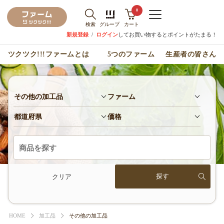
0
検索
グループ
カート
新規登録
/
ログイン
してお買い物するとポイントがたまる！
ツクツク!!!ファームとは
5つのファーム
生産者の皆さん
その他の加工品
ファーム
都道府県
価格
クリア
HOME
加工品
その他の加工品