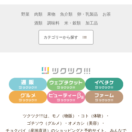
野菜
肉類
果物
魚介類
卵・乳製品
お茶
酒類
調味料
米・穀類
加工品
カテゴリーから探す
ツクツク!!!は、
モノ（物販）
・
コト（体験）
・
ゴチソウ（グルメ）
・
オメカシ（美容）
・
チョクバイ（産地直送）
のショッピングと予約サイト。
みんなで