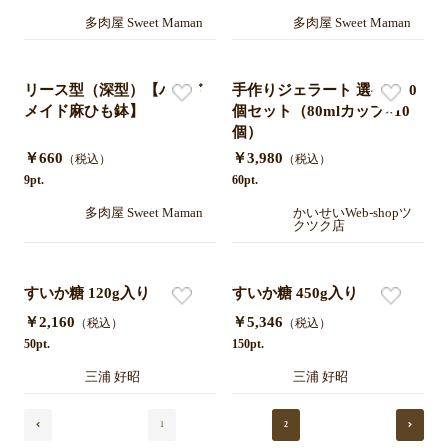
多肉屋 Sweet Maman
多肉屋 Sweet Maman
リース型（深型）【ハンド
手作りジェラート 選べる10
メイド麻ひも鉢】
個セット（80mlカップ×10
個）
￥660
￥3,980
（税込）
（税込）
9pt.
60pt.
多肉屋 Sweet Maman
かいせいWeb-shopツ
クツク店
すいか糖 120g入り
すいか糖 450g入り
￥2,160
￥5,346
（税込）
（税込）
50pt.
150pt.
三浦 好昭
三浦 好昭
1
2