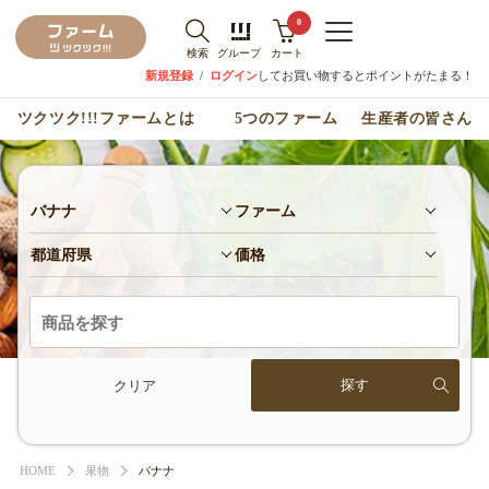
0
検索
グループ
カート
新規登録
/
ログイン
してお買い物するとポイントがたまる！
ツクツク!!!ファームとは
5つのファーム
生産者の皆さん
バナナ
ファーム
都道府県
価格
クリア
HOME
果物
バナナ