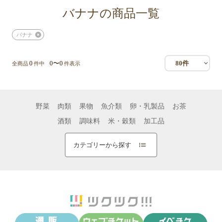
バナナの商品一覧
バナナ
0
0〜0
80件
全商品
件中
件表示
野菜
肉類
果物
魚介類
卵・乳製品
お茶
酒類
調味料
米・穀類
加工品
カテゴリーから探す