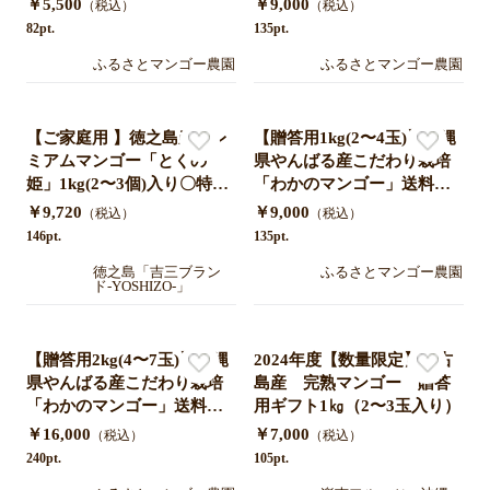
￥5,500
￥9,000
（税込）
（税込）
＊農家直送7月中旬発送開始
＊農家直送7月中旬発送開始
82pt.
135pt.
予定
予定
ふるさとマンゴー農園
ふるさとマンゴー農園
【ご家庭用 】徳之島産プレ
【贈答用1kg(2〜4玉)】沖縄
ミアムマンゴー「とくの
県やんばる産こだわり栽培
姫」1kg(2〜3個)入り〇特別
「わかのマンゴー」送料無
栽培農産物＊送料込みで自
料クール便対応 ＊農家直送7
￥9,720
￥9,000
（税込）
（税込）
社農園から産地直送 by徳之
月中旬発送開始予定
146pt.
135pt.
島ショップ吉三
徳之島「吉三ブラン
ふるさとマンゴー農園
ド-YOSHIZO-」
【贈答用2kg(4〜7玉)】沖縄
2024年度【数量限定】宮古
県やんばる産こだわり栽培
島産 完熟マンゴー 贈答
「わかのマンゴー」送料無
用ギフト1㎏（2〜3玉入り）
料クール便対応 ＊農家直送7
￥16,000
￥7,000
（税込）
（税込）
月中旬発送開始予定
240pt.
105pt.