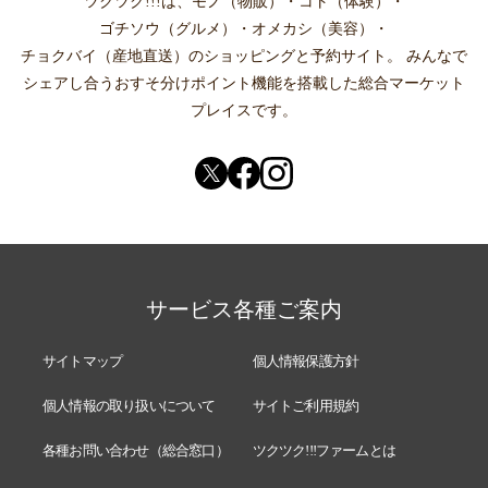
ツクツク!!!は、
モノ（物販）
・
コト（体験）
・
ゴチソウ（グルメ）
・
オメカシ（美容）
・
チョクバイ（産地直送）
のショッピングと予約サイト。
みんなで
シェアし合う
おすそ分けポイント機能
を搭載した総合マーケット
プレイスです。
サービス各種ご案内
サイトマップ
個人情報保護方針
個人情報の取り扱いについて
サイトご利用規約
各種お問い合わせ（総合窓口）
ツクツク!!!ファームとは