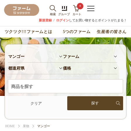
0
検索
グループ
カート
新規登録
/
ログイン
してお買い物するとポイントがたまる！
ツクツク!!!ファームとは
5つのファーム
生産者の皆さん
マンゴー
ファーム
都道府県
価格
クリア
HOME
果物
マンゴー