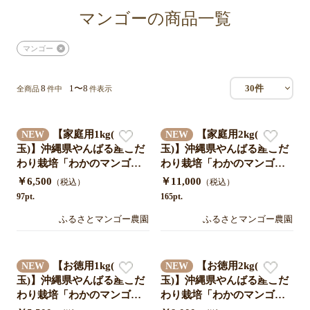
マンゴーの商品一覧
マンゴー
8
1〜8
30件
全商品
件中
件表示
【家庭用1kg(2〜4
【家庭用2kg(4〜7
NEW
NEW
玉)】沖縄県やんばる産こだ
玉)】沖縄県やんばる産こだ
わり栽培「わかのマンゴ
わり栽培「わかのマンゴ
ー」送料無料クール便対応
ー」送料無料クール便対応
￥6,500
￥11,000
（税込）
（税込）
＊農家直送7月中旬発送開始
＊農家直送7月中旬発送開始
97pt.
165pt.
予定
予定
ふるさとマンゴー農園
ふるさとマンゴー農園
【お徳用1kg(2〜4
【お徳用2kg(4〜7
NEW
NEW
玉)】沖縄県やんばる産こだ
玉)】沖縄県やんばる産こだ
わり栽培「わかのマンゴ
わり栽培「わかのマンゴ
ー」送料無料クール便対応
ー」送料無料クール便対応