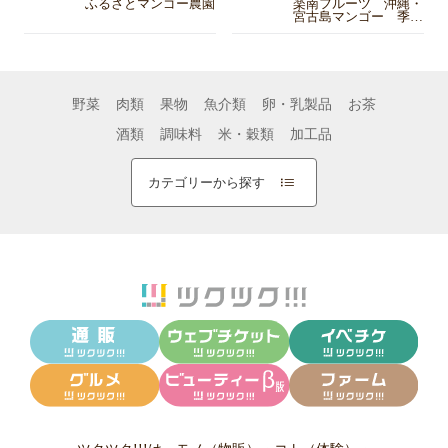
ふるさとマンゴー農園
楽南フルーツ 沖縄・
宮古島マンゴー 季節
の野菜 冬瓜 とうが
ん/ズッキーニ/なす/ミ
ニトマト
野菜
肉類
果物
魚介類
卵・乳製品
お茶
酒類
調味料
米・穀類
加工品
カテゴリーから探す