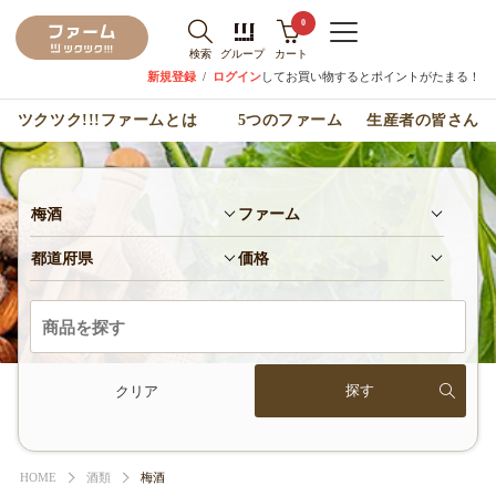
0
検索
グループ
カート
新規登録
/
ログイン
してお買い物するとポイントがたまる！
ツクツク!!!ファームとは
5つのファーム
生産者の皆さん
梅酒
ファーム
都道府県
価格
クリア
HOME
酒類
梅酒