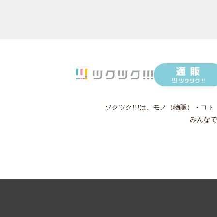
ツクツク!!!は、
モノ（物販）
・
コト
みんなで