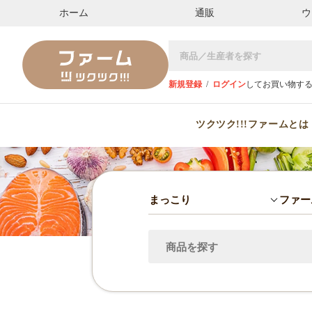
ホーム
通販
ウ
新規登録
/
ログイン
してお買い物す
ツクツク!!!ファームとは
まっこり
ファー