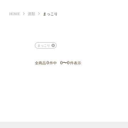
HOME
酒類
まっこり
まっこり
0
0〜0
全商品
件中
件表示