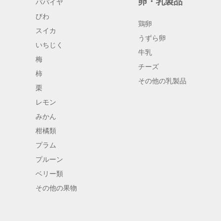
卵・乳製品
パパイヤ
びわ
鶏卵
スイカ
うずら卵
いちじく
牛乳
梅
チーズ
柿
その他の乳製品
栗
レモン
みかん
柑橘類
プラム
プルーン
ベリー類
その他の果物