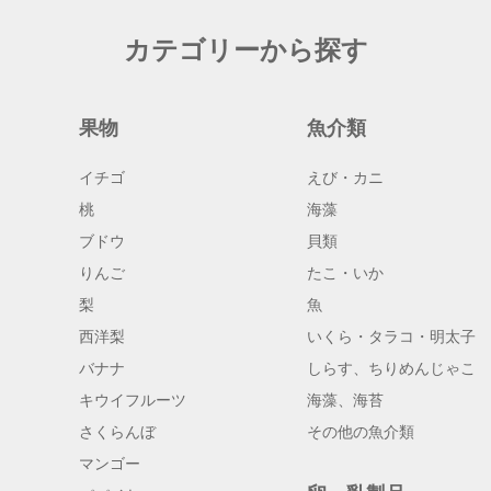
カテゴリーから探す
果物
魚介類
イチゴ
えび・カニ
桃
海藻
ブドウ
貝類
りんご
たこ・いか
梨
魚
西洋梨
いくら・タラコ・明太子
バナナ
しらす、ちりめんじゃこ
キウイフルーツ
海藻、海苔
さくらんぼ
その他の魚介類
マンゴー