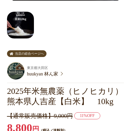
当店の総合ページへ
東京都大田区
huukyan 林ん家
2025年米無農薬（ヒノヒカリ）
熊本県人吉産【白米】 10kg
【通常販売価格】9,000円
11%OFF
8,800
円
（税込／送料別）