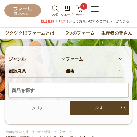
0
検索
グループ
カート
新規登録
/
ログイン
してお買い物するとポイントがたまる！
ツクツク!!!ファームとは
5つのファーム
生産者の皆さん
ジャンル
ファーム
都道府県
価格
クリア
huukyan 林ん家
米・穀類
玄米