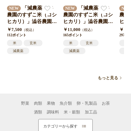
「減農薬 澁谷
「減農薬 澁谷
NEW
NEW
NE
農園のすずこ米（コシ
農園のすずこ米（コシ
農園
ヒカリ）」澁谷農園 1
ヒカリ）」澁谷農園 1
ヒカ
0代目すずこが作った
0代目すずこが作った
0代
￥7,500
￥11,000
￥19,
（税込）
（税込）
『すずこ米』令和7年
『すずこ米』令和7年
『す
112ポイント
165ポイント
297ポ
度 三重県産 米袋入り
度 三重県産 米袋入り
度 
米
玄米
米
玄米
米
10㎏（5㎏×2袋）送料
15㎏（5㎏×3袋）送料
30
減農薬
減農薬
減
込み
込み
込み
コシヒカリ
コシヒカリ
コ
新米
新米
新
もっと見る
野菜
肉類
果物
魚介類
卵・乳製品
お茶
酒類
調味料
米・穀類
加工品
カテゴリーから探す