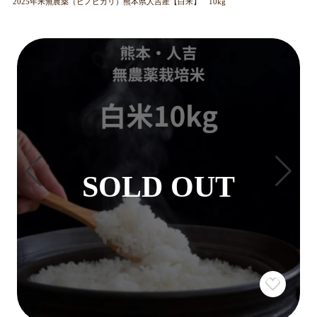
2025年米無農薬（ヒノヒカリ）熊本県人吉産【白米】 10kg