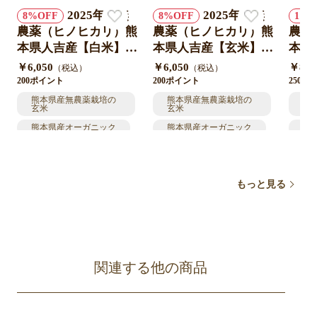
2025年米無
2025年米無
8
8
11
農薬（ヒノヒカリ）熊
農薬（ヒノヒカリ）熊
農薬
本県人吉産【白米】
本県人吉産【玄米】
本県
5kg
5kg
10kg
￥6,050
￥6,050
￥8,8
（税込）
（税込）
200ポイント
200ポイント
250ポ
熊本県産無農薬栽培の
熊本県産無農薬栽培の
熊
玄米
玄米
玄
熊本県産オーガニック
熊本県産オーガニック
熊
オーガニック玄米
オーガニック玄米
オ
オーガニック米
オーガニック米
熊
もっと見る
熊本県産無農薬栽培米
熊本県産無農薬栽培米
オ
関連する他の商品